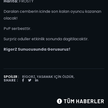
Harita:
FROSTY
Daralan cemberin icinde son kalan oyuncu kazanan
olacak!
PvP serbesttir.
Surpriz oduller etkinlik sonunda dagitilacaktir.
RigorZ Sunucusunda Gorusuruz!
SPOILER :
RIGORZ, YASAMAK IÇIN ÖLDÜR
,
SHARE :
TÜM HABERLER