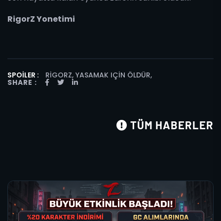
RigorZ Yonetimi
SPOILER :
RIGORZ, YASAMAK IÇIN ÖLDÜR
,
SHARE :
TÜM HABERLER