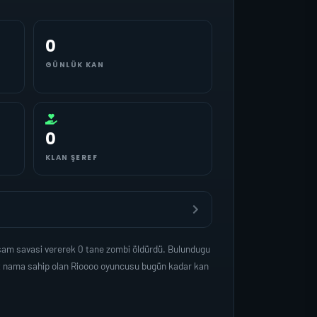
0
GÜNLÜK KAN
0
KLAN ŞEREF
asam savasi vererek 0 tane zombi öldürdü. Bulundugu
et nama sahip olan Rioooo oyuncusu bugün kadar kan