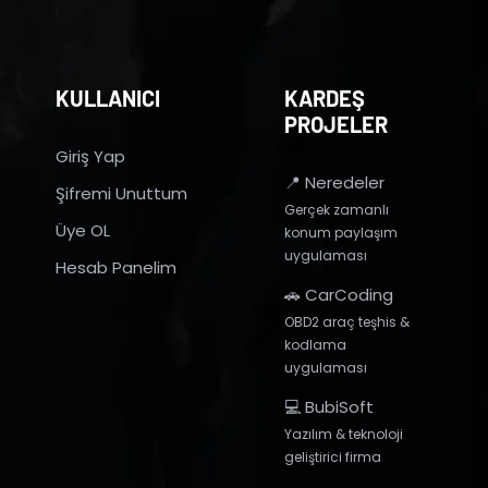
KULLANICI
KARDEŞ
PROJELER
Giriş Yap
📍 Neredeler
Şifremi Unuttum
Gerçek zamanlı
Üye OL
konum paylaşım
uygulaması
Hesab Panelim
🚗 CarCoding
OBD2 araç teşhis &
kodlama
uygulaması
💻 BubiSoft
Yazılım & teknoloji
geliştirici firma