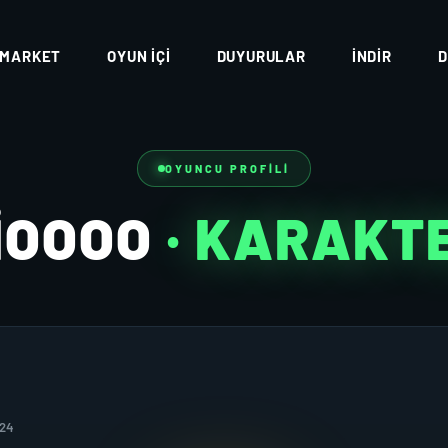
MARKET
OYUN İÇI
DUYURULAR
İNDIR
D
OYUNCU PROFILI
IOOOO
· KARAKT
024