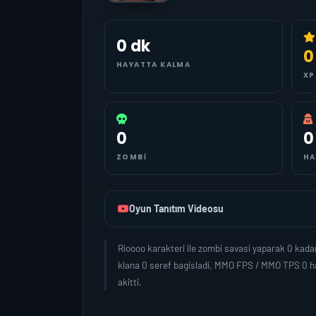
0 dk
0
HAYATTA KALMA
XP
0
0
ZOMBI
HA
Oyun Tanıtım Videosu
Rioooo karakteri ile zombi savasi yaparak 0 kad
klana 0 seref bagisladi, MMO FPS / MMO TPS 0 ha
akitti.