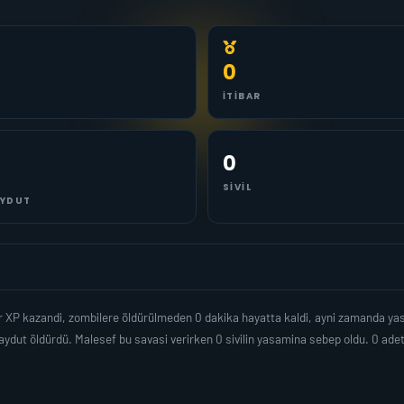
0
İTIBAR
0
SIVIL
YDUT
ar XP kazandi, zombilere öldürülmeden 0 dakika hayatta kaldi, ayni zamanda y
ydut öldürdü. Malesef bu savasi verirken 0 sivilin yasamina sebep oldu. 0 ad