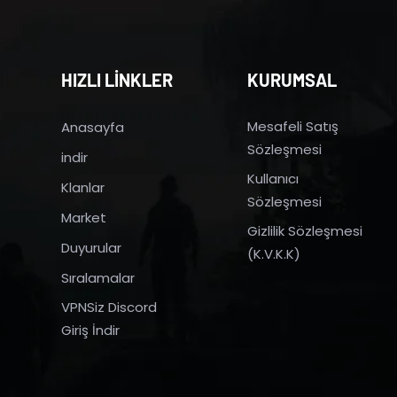
HIZLI LİNKLER
KURUMSAL
Mesafeli Satış
Anasayfa
Sözleşmesi
indir
Kullanıcı
Klanlar
Sözleşmesi
Market
Gizlilik Sözleşmesi
Duyurular
(K.V.K.K)
Sıralamalar
VPNSiz Discord
Giriş İndir