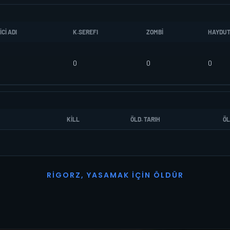
CI ADI
K.SEREFI
ZOMBI
HAYDU
0
0
0
KILL
ÖLD. TARIH
ÖL
R
I
G
O
R
Z
,
Y
A
S
A
M
A
K
İ
Ç
I
N
Ö
L
D
Ü
R