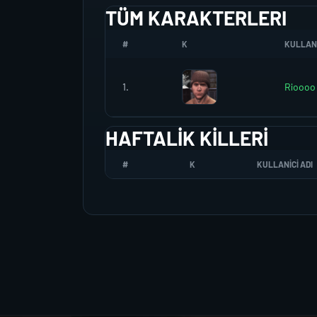
TÜM KARAKTERLERI
#
K
KULLANI
1.
Rioooo
HAFTALIK KILLERI
#
K
KULLANICI ADI