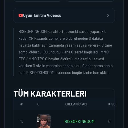
Oyun Tanıtım Videosu
RISEOFKINGDOM karakteri ile zombi savasi yaparak 0
kadar XP kazandi, zombilere öldürülmeden 0 dakika
hayatta kaldi, ayni zamanda yasam savasi vererek 0 tane
zombi öldürdü. Bulundugu klana 0 seref bagisladi, MMO
FPS / MMO TPS 0 haydut öldürdü. Malesef bu savasi
verirken 0 sivilin yasamina sebep oldu. 0 adet nama sahip
olan RISEOFKINGDOM oyuncusu bugün kadar kan akitti.
TÜM KARAKTERLERI
#
K
KULLANICI ADI
K.SEREFI
1.
RISEOFKINGDOM
0