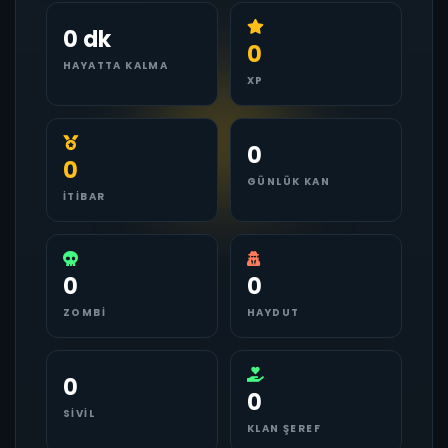
0 dk
0
HAYATTA KALMA
XP
0
0
GÜNLÜK KAN
İTIBAR
0
0
ZOMBI
HAYDUT
0
0
SIVIL
KLAN ŞEREF