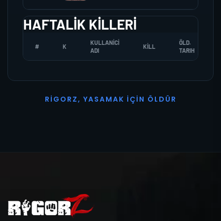
HAFTALIK KILLERI
KULLANICI
ÖLD.
#
K
KILL
ADI
TARIH
R
I
G
O
R
Z
,
Y
A
S
A
M
A
K
İ
Ç
I
N
Ö
L
D
Ü
R