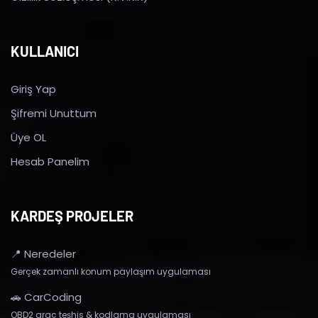
KULLANICI
Giriş Yap
Şifremi Unuttum
Üye OL
Hesab Panelim
KARDEŞ PROJELER
📍 Neredeler
Gerçek zamanlı konum paylaşım uygulaması
🚗 CarCoding
OBD2 araç teşhis & kodlama uygulaması