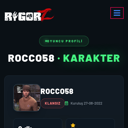
OYUNCU PROFILI
ROCCO58
· KARAKTER
ROCCO58
Kuruluş 27-08-2022
KLANSIZ