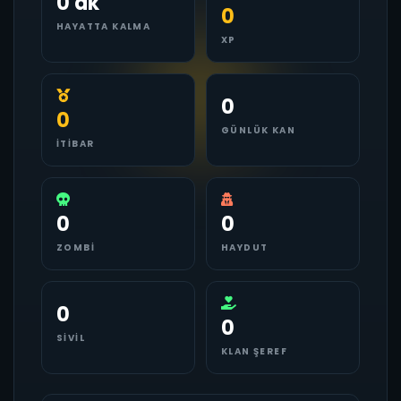
0 dk
0
HAYATTA KALMA
XP
0
0
GÜNLÜK KAN
İTIBAR
0
0
ZOMBI
HAYDUT
0
0
SIVIL
KLAN ŞEREF