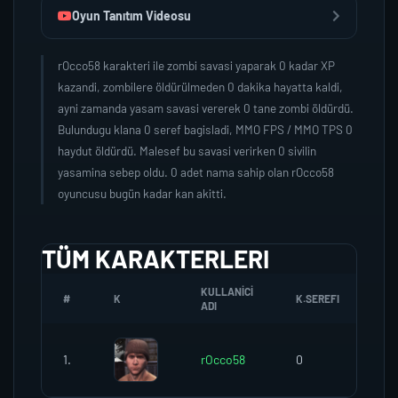
Oyun Tanıtım Videosu
rOcco58 karakteri ile zombi savasi yaparak 0 kadar XP
kazandi, zombilere öldürülmeden 0 dakika hayatta kaldi,
ayni zamanda yasam savasi vererek 0 tane zombi öldürdü.
Bulundugu klana 0 seref bagisladi, MMO FPS / MMO TPS 0
haydut öldürdü. Malesef bu savasi verirken 0 sivilin
yasamina sebep oldu. 0 adet nama sahip olan rOcco58
oyuncusu bugün kadar kan akitti.
TÜM KARAKTERLERI
KULLANICI
#
K
K.SEREFI
ZO
ADI
1.
rOcco58
0
0