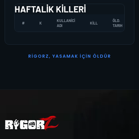
HAFTALIK KILLERI
KULLANICI
ÖLD.
#
K
KILL
ADI
TARIH
R
I
G
O
R
Z
,
Y
A
S
A
M
A
K
İ
Ç
I
N
Ö
L
D
Ü
R