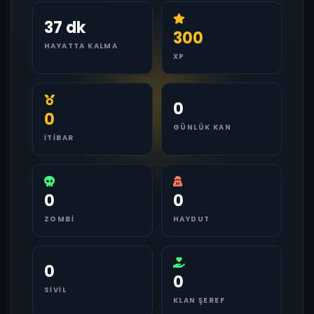
37 dk
300
HAYATTA KALMA
XP
0
0
GÜNLÜK KAN
İTIBAR
0
0
ZOMBI
HAYDUT
0
0
SIVIL
KLAN ŞEREF