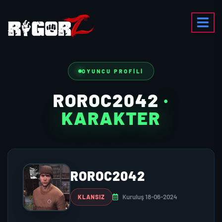
OYUNCU PROFILI
ROROC2042
·
KARAKTER
ROROC2042
Kuruluş 18-06-2024
KLANSIZ