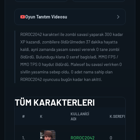
Oyun Tanıtım Videosu
ROROC2042 karakteri ile zombi savasi yaparak 300 kadar
XP kazandi, zombilere öldürülmeden 37 dakika hayatta
kaldi, ayni zamanda yasam savasi vererek 0 tane zombi
öldürdü. Bulundugu klana 0 seref bagisladi, MMO FPS /
MMO TPS 0 haydut öldürdü. Malesef bu savasi verirken 0
sivilin yasamina sebep oldu. 0 adet nama sahip olan
ROROC2042 oyuncusu bugün kadar kan akitti.
TÜM KARAKTERLERI
KULLANICI
#
K
K.SEREFI
ADI
1.
ROROC2042
0