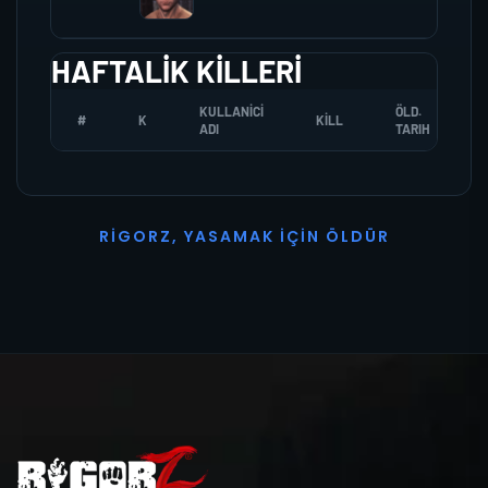
HAFTALIK KILLERI
KULLANICI
ÖLD.
#
K
KILL
ADI
TARIH
R
I
G
O
R
Z
,
Y
A
S
A
M
A
K
İ
Ç
I
N
Ö
L
D
Ü
R