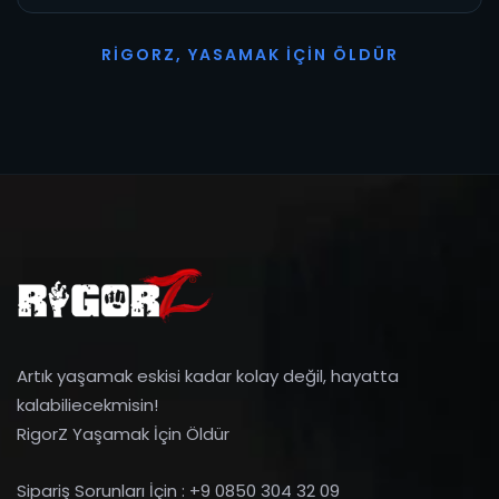
R
I
G
O
R
Z
,
Y
A
S
A
M
A
K
İ
Ç
I
N
Ö
L
D
Ü
R
Artık yaşamak eskisi kadar kolay değil, hayatta
kalabiliecekmisin!
RigorZ Yaşamak İçin Öldür
Sipariş Sorunları İçin : +9 0850 304 32 09