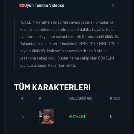
Oyun Tanıtım Videosu
ROXELIN karakteri ile zombi savasi yaparak 0 kadar XP
kazandi, zombilere öldürülmeden 0 dakika hayatta kaldi,
ayni zamanda yasam savasi vererek 0 tane zombi öldürdü.
Bulundugu klana 0 seref bagisladi, MMO FPS / MMO TPS 0
haydut öldürdü. Malesef bu savasi verirken 0 sivilin
yasamina sebep oldu. 0 adet nama sahip olan ROXELIN
oyuncusu bugün kadar kan akitti.
TÜM KARAKTERLERI
#
K
KULLANICI ADI
K.SEREFI
1.
ROXELIN
0