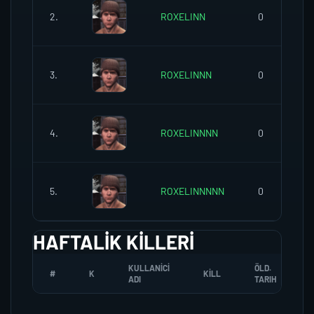
2.
ROXELINN
0
3.
ROXELINNN
0
4.
ROXELINNNN
0
5.
ROXELINNNNN
0
HAFTALIK KILLERI
KULLANICI
ÖLD.
#
K
KILL
ADI
TARIH