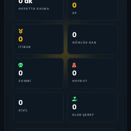
0 dk
0
HAYATTA KALMA
XP
0
0
GÜNLÜK KAN
İTIBAR
0
0
ZOMBI
HAYDUT
0
0
SIVIL
KLAN ŞEREF