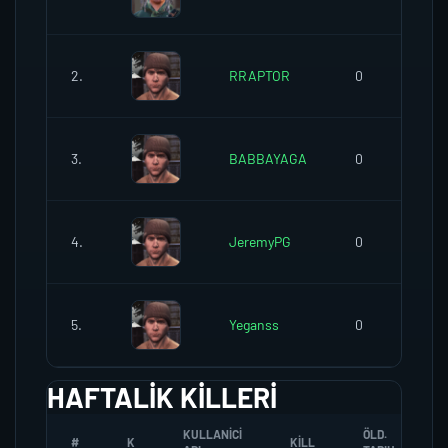
2.
RRAPTOR
0
3.
BABBAYAGA
0
4.
JeremyPG
0
5.
Yeganss
0
HAFTALIK KILLERI
KULLANICI
ÖLD.
#
K
KILL