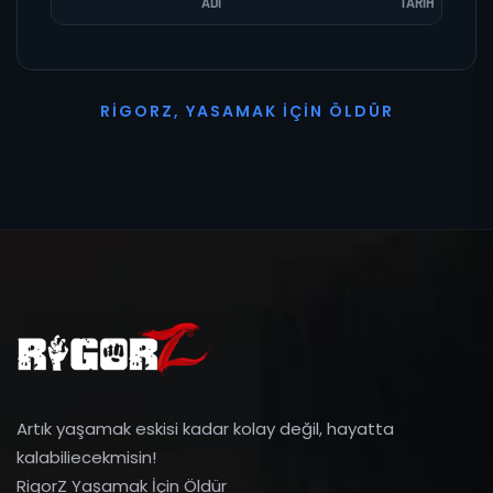
ADI
TARIH
R
I
G
O
R
Z
,
Y
A
S
A
M
A
K
İ
Ç
I
N
Ö
L
D
Ü
R
Artık yaşamak eskisi kadar kolay değil, hayatta
kalabiliecekmisin!
RigorZ Yaşamak İçin Öldür