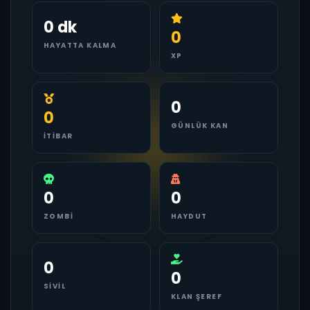
0 dk
0
HAYATTA KALMA
XP
0
0
GÜNLÜK KAN
İTIBAR
0
0
ZOMBI
HAYDUT
0
0
SIVIL
KLAN ŞEREF