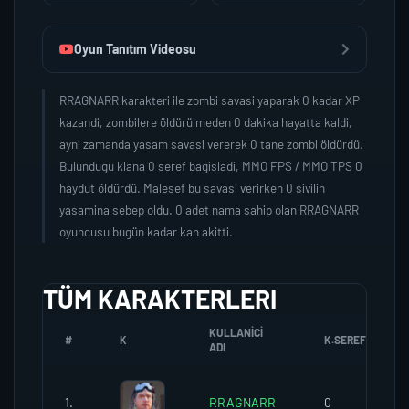
Oyun Tanıtım Videosu
RRAGNARR karakteri ile zombi savasi yaparak 0 kadar XP
kazandi, zombilere öldürülmeden 0 dakika hayatta kaldi,
ayni zamanda yasam savasi vererek 0 tane zombi öldürdü.
Bulundugu klana 0 seref bagisladi, MMO FPS / MMO TPS 0
haydut öldürdü. Malesef bu savasi verirken 0 sivilin
yasamina sebep oldu. 0 adet nama sahip olan RRAGNARR
oyuncusu bugün kadar kan akitti.
TÜM KARAKTERLERI
KULLANICI
#
K
K.SEREFI
ADI
1.
RRAGNARR
0