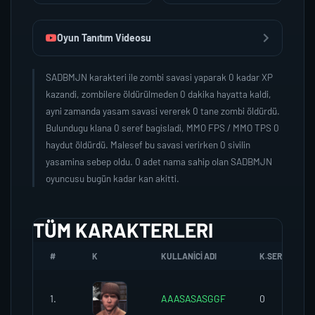
Oyun Tanıtım Videosu
SADBMJN karakteri ile zombi savasi yaparak 0 kadar XP
kazandi, zombilere öldürülmeden 0 dakika hayatta kaldi,
ayni zamanda yasam savasi vererek 0 tane zombi öldürdü.
Bulundugu klana 0 seref bagisladi, MMO FPS / MMO TPS 0
haydut öldürdü. Malesef bu savasi verirken 0 sivilin
yasamina sebep oldu. 0 adet nama sahip olan SADBMJN
oyuncusu bugün kadar kan akitti.
TÜM KARAKTERLERI
#
K
KULLANICI ADI
K.SEREFI
1.
AAASASASGGF
0