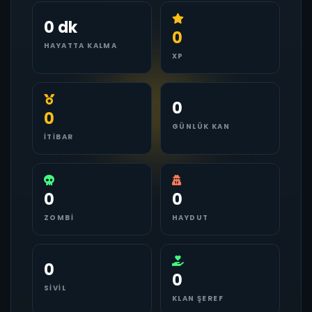
0 dk
0
HAYATTA KALMA
XP
0
0
GÜNLÜK KAN
İTIBAR
0
0
ZOMBI
HAYDUT
0
0
SIVIL
KLAN ŞEREF