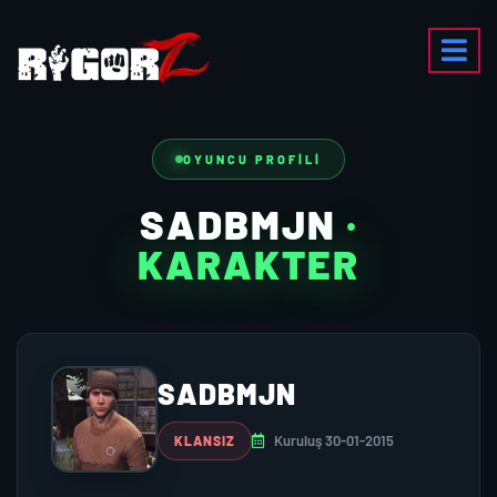
OYUNCU PROFILI
SADBMJN
·
KARAKTER
SADBMJN
Kuruluş 30-01-2015
KLANSIZ