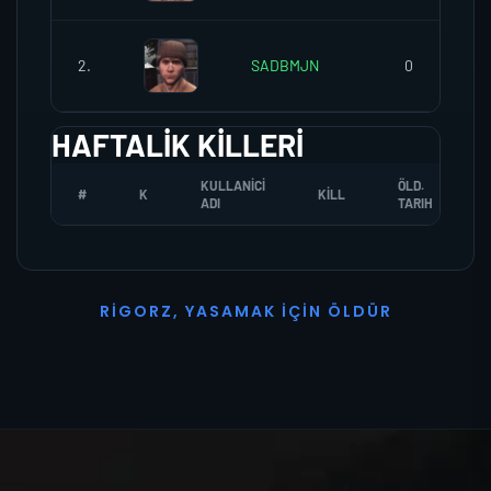
2.
SADBMJN
0
HAFTALIK KILLERI
KULLANICI
ÖLD.
#
K
KILL
ADI
TARIH
R
I
G
O
R
Z
,
Y
A
S
A
M
A
K
İ
Ç
I
N
Ö
L
D
Ü
R