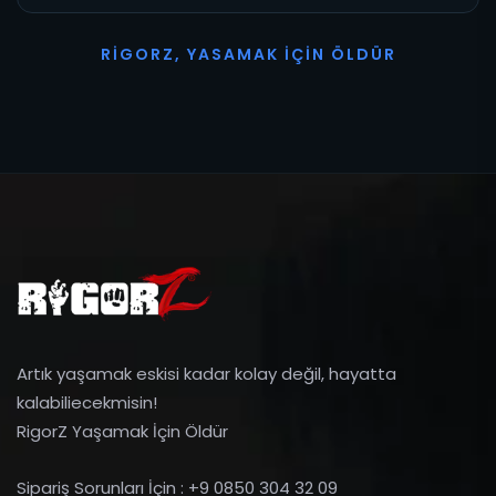
R
I
G
O
R
Z
,
Y
A
S
A
M
A
K
İ
Ç
I
N
Ö
L
D
Ü
R
Artık yaşamak eskisi kadar kolay değil, hayatta
kalabiliecekmisin!
RigorZ Yaşamak İçin Öldür
Sipariş Sorunları İçin : +9 0850 304 32 09