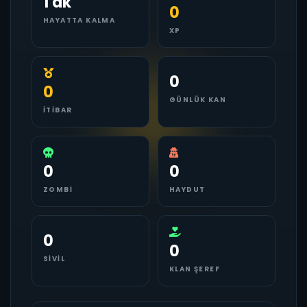
1 dk
0
HAYATTA KALMA
XP
0
0
GÜNLÜK KAN
İTIBAR
0
0
ZOMBI
HAYDUT
0
0
SIVIL
KLAN ŞEREF