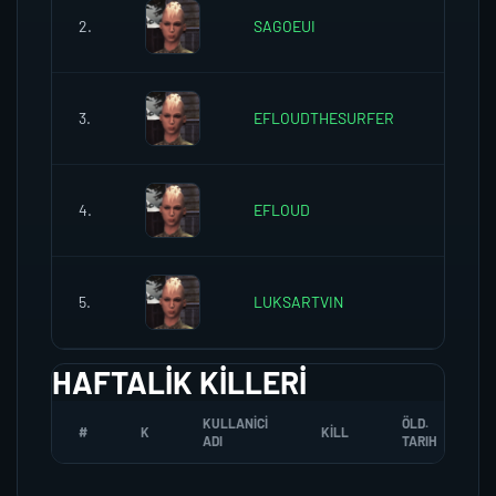
2.
SAGOEUI
0
3.
EFLOUDTHESURFER
0
4.
EFLOUD
0
5.
LUKSARTVIN
0
HAFTALIK KILLERI
KULLANICI
ÖLD.
#
K
KILL
ADI
TARIH