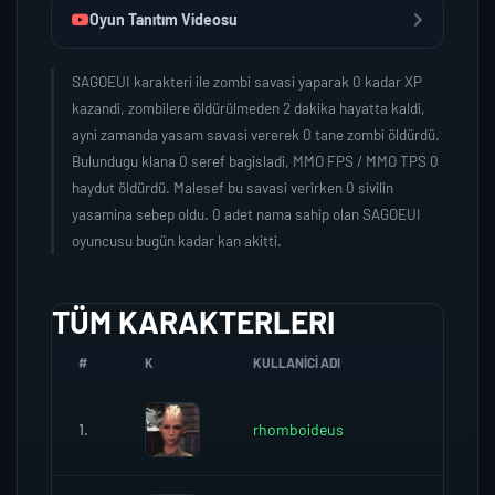
Oyun Tanıtım Videosu
SAGOEUI karakteri ile zombi savasi yaparak 0 kadar XP
kazandi, zombilere öldürülmeden 2 dakika hayatta kaldi,
ayni zamanda yasam savasi vererek 0 tane zombi öldürdü.
Bulundugu klana 0 seref bagisladi, MMO FPS / MMO TPS 0
haydut öldürdü. Malesef bu savasi verirken 0 sivilin
yasamina sebep oldu. 0 adet nama sahip olan SAGOEUI
oyuncusu bugün kadar kan akitti.
TÜM KARAKTERLERI
#
K
KULLANICI ADI
K.SEREF
1.
rhomboideus
0