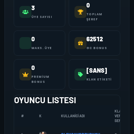
0
3
TOPLAM
ÜYE SAYISI
ŞEREF
0
62512
MAKS. ÜYE
GC BONUS
0
[SANS]
PREMIUM
KLAN ETIKETI
BONUS
OYUNCU LISTESI
KLANA
#
K
KULLANICI ADI
VERDIGI
SEREF