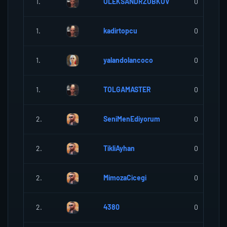
1.
OLEKSANDRZUBKOV
0
1.
kadirtopcu
0
1.
yalandolancoco
0
1.
TOLGAMASTER
0
2.
SeniMenEdiyorum
0
2.
TikliAyhan
0
2.
MimozaCicegi
0
2.
4380
0