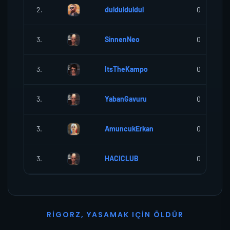
2.
duldulduldul
0
3.
SinnenNeo
0
3.
ItsTheKampo
0
3.
YabanGavuru
0
3.
AmuncukErkan
0
3.
HACICLUB
0
R
I
G
O
R
Z
,
Y
A
S
A
M
A
K
I
Ç
I
N
Ö
L
D
Ü
R