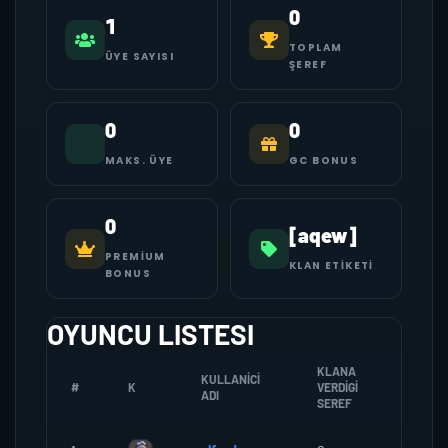
0
1
TOPLAM
ÜYE SAYISI
ŞEREF
0
0
MAKS. ÜYE
GC BONUS
0
[aqew]
PREMIUM
KLAN ETIKETI
BONUS
OYUNCU LISTESI
KLANA
KULLANICI
#
K
VERDIGI
ZOMBI
ADI
SEREF