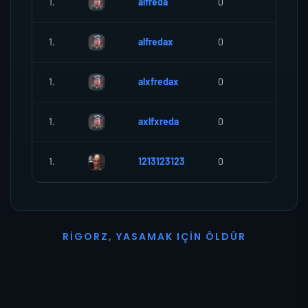
1.
alfreda
0
0
1.
alfredax
0
0
1.
alxfredax
0
0
1.
axlfxreda
0
0
1.
1213123123
0
0
R
I
G
O
R
Z
,
Y
A
S
A
M
A
K
I
Ç
I
N
Ö
L
D
Ü
R