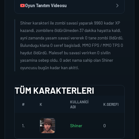
Oyun Tanıtım Videosu
Shiner karakteri ile zombi savasi yaparak 9960 kadar XP
kazandi, zombilere öldürülmeden 37 dakika hayatta kaldi,
ayni zamanda yasam savasi vererek 0 tane zombi öldürdü.
Bulundugu klana 0 seref bagisladi, MMO FPS / MMO TPS 0
haydut öldürdü. Malesef bu savasi verirken 0 sivilin
yasamina sebep oldu. 0 adet nama sahip olan Shiner
oyuncusu bugün kadar kan akitti.
TÜM KARAKTERLERI
KULLANICI
#
K
K.SEREFI
ZO
ADI
1.
Shiner
0
0