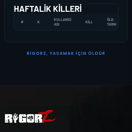
HAFTALIK KILLERI
KULLANICI
ÖLD.
#
K
KILL
ADI
TARIH
R
I
G
O
R
Z
,
Y
A
S
A
M
A
K
İ
Ç
I
N
Ö
L
D
Ü
R