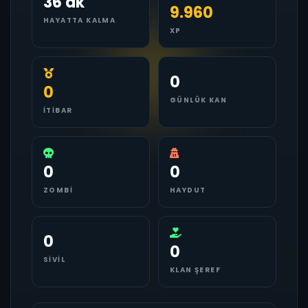
36 dk
9.960
HAYATTA KALMA
XP
0
0
GÜNLÜK KAN
İTIBAR
0
0
ZOMBI
HAYDUT
0
0
SIVIL
KLAN ŞEREF