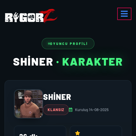
OYUNCU PROFILI
SHINER
· KARAKTER
SHINER
Kuruluş 14-08-2025
KLANSIZ