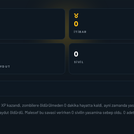
0
İTIBAR
0
SIVIL
YDUT
r XP kazandi, zombilere öldürülmeden 0 dakika hayatta kaldi, ayni zamanda ya
ydut öldürdü. Malesef bu savasi verirken 0 sivilin yasamina sebep oldu. 0 a