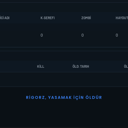
CI ADI
K.SEREFI
ZOMBI
HAYDU
0
0
0
KILL
ÖLD. TARIH
ÖL
R
I
G
O
R
Z
,
Y
A
S
A
M
A
K
İ
Ç
I
N
Ö
L
D
Ü
R