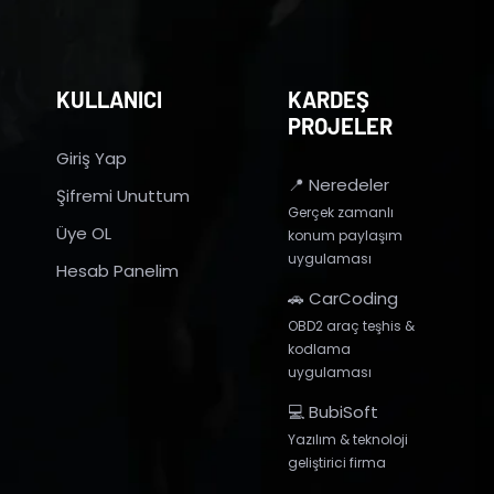
KULLANICI
KARDEŞ
PROJELER
Giriş Yap
📍 Neredeler
Şifremi Unuttum
Gerçek zamanlı
Üye OL
konum paylaşım
uygulaması
Hesab Panelim
🚗 CarCoding
OBD2 araç teşhis &
kodlama
uygulaması
💻 BubiSoft
Yazılım & teknoloji
geliştirici firma