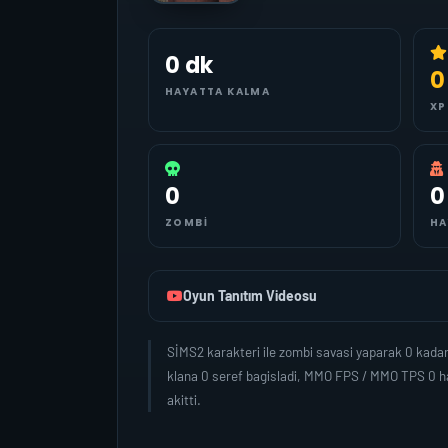
0 dk
0
HAYATTA KALMA
XP
0
0
ZOMBI
HA
Oyun Tanıtım Videosu
SİMS2 karakteri ile zombi savasi yaparak 0 kada
klana 0 seref bagisladi, MMO FPS / MMO TPS 0 ha
akitti.