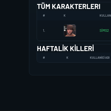
TÜM KARAKTERLERI
#
K
KULLANI
1.
SİMS2
HAFTALIK KILLERI
#
K
KULLANICI ADI