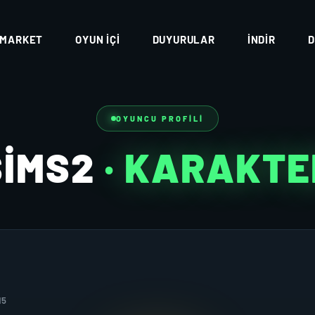
MARKET
OYUN İÇI
DUYURULAR
İNDIR
D
OYUNCU PROFILI
SİMS2
· KARAKTE
15