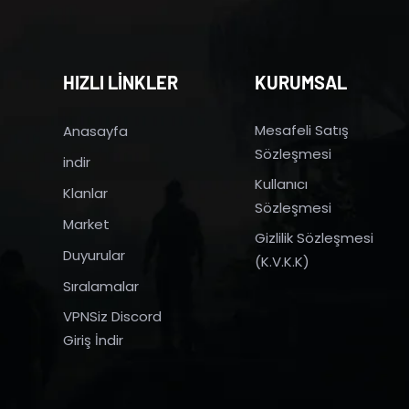
HIZLI LİNKLER
KURUMSAL
Mesafeli Satış
Anasayfa
Sözleşmesi
indir
Kullanıcı
Klanlar
Sözleşmesi
Market
Gizlilik Sözleşmesi
Duyurular
(K.V.K.K)
Sıralamalar
VPNSiz Discord
Giriş İndir