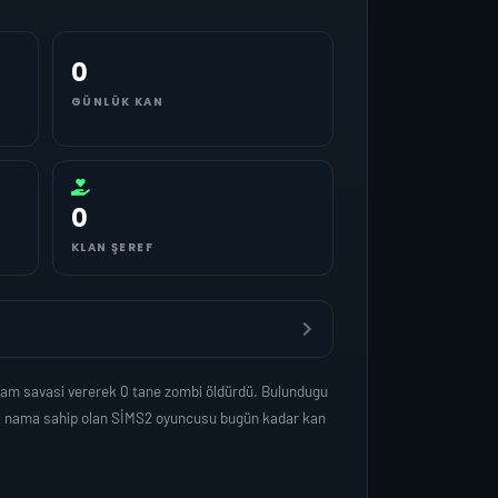
0
GÜNLÜK KAN
0
KLAN ŞEREF
sam savasi vererek 0 tane zombi öldürdü. Bulundugu
det nama sahip olan SİMS2 oyuncusu bugün kadar kan