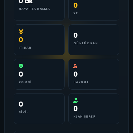
0 dk
0
HAYATTA KALMA
XP
0
0
GÜNLÜK KAN
İTIBAR
0
0
ZOMBI
HAYDUT
0
0
SIVIL
KLAN ŞEREF