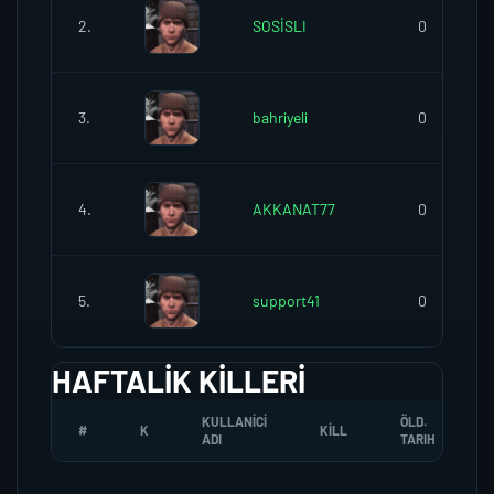
2.
SOSİSLI
0
3.
bahriyeli
0
4.
AKKANAT77
0
5.
support41
0
HAFTALIK KILLERI
KULLANICI
ÖLD.
#
K
KILL
ADI
TARIH