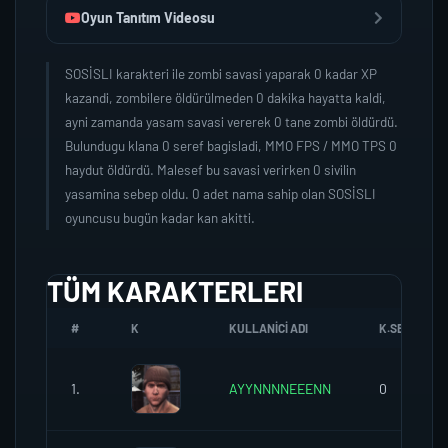
Oyun Tanıtım Videosu
SOSİSLI karakteri ile zombi savasi yaparak 0 kadar XP
kazandi, zombilere öldürülmeden 0 dakika hayatta kaldi,
ayni zamanda yasam savasi vererek 0 tane zombi öldürdü.
Bulundugu klana 0 seref bagisladi, MMO FPS / MMO TPS 0
haydut öldürdü. Malesef bu savasi verirken 0 sivilin
yasamina sebep oldu. 0 adet nama sahip olan SOSİSLI
oyuncusu bugün kadar kan akitti.
TÜM KARAKTERLERI
#
K
KULLANICI ADI
K.SEREFI
1.
AYYNNNNEEENN
0