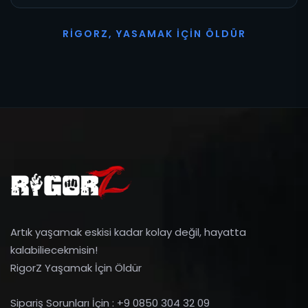
R
I
G
O
R
Z
,
Y
A
S
A
M
A
K
İ
Ç
I
N
Ö
L
D
Ü
R
Artık yaşamak eskisi kadar kolay değil, hayatta
kalabiliecekmisin!
RigorZ Yaşamak İçin Öldür
Sipariş Sorunları İçin : +9 0850 304 32 09