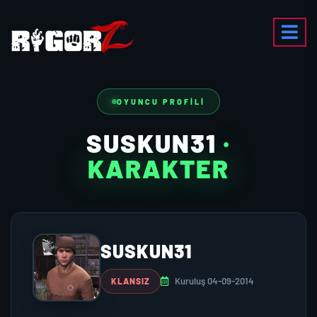
OYUNCU PROFILI
SUSKUN31
·
KARAKTER
SUSKUN31
Kuruluş 04-09-2014
KLANSIZ