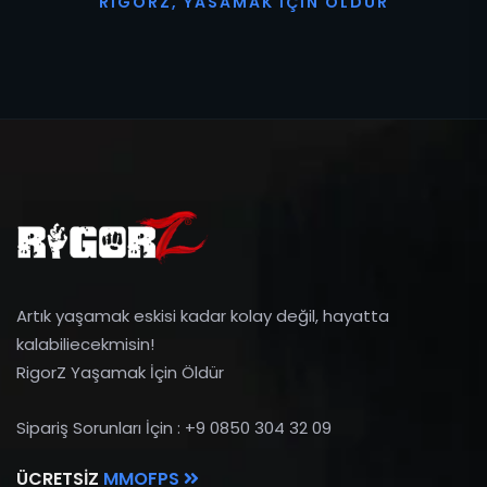
R
I
G
O
R
Z
,
Y
A
S
A
M
A
K
İ
Ç
I
N
Ö
L
D
Ü
R
Artık yaşamak eskisi kadar kolay değil, hayatta
kalabiliecekmisin!
RigorZ Yaşamak İçin Öldür
Sipariş Sorunları İçin : +9 0850 304 32 09
ÜCRETSIZ
MMOFPS