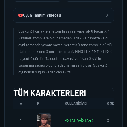
Oyun Tanıtım Videosu
Suskun31 karakteri ile zombi savasi yaparak 0 kadar XP
kazandi, zombilere öldürülmeden 0 dakika hayatta kaldi,
ayni zamanda yasam savasi vererek 0 tane zombi öldürdü.
Bulundugu klana 0 seref bagisladi, MMO FPS / MMO TPS 0
haydut öldürdü. Malesef bu savasi verirken 0 sivilin
yasamina sebep oldu. 0 adet nama sahip olan Suskun31
oyuncusu bugün kadar kan akitti.
TÜM KARAKTERLERI
#
K
KULLANICI ADI
K.SEREFI
1.
ASTALAVİSTA43
0