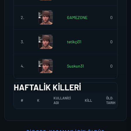
2.
GAMEZONE
0
3.
tetikçi31
0
4.
Suskun31
0
HAFTALIK KILLERI
KULLANICI
ÖLD.
#
K
KILL
ADI
TARIH