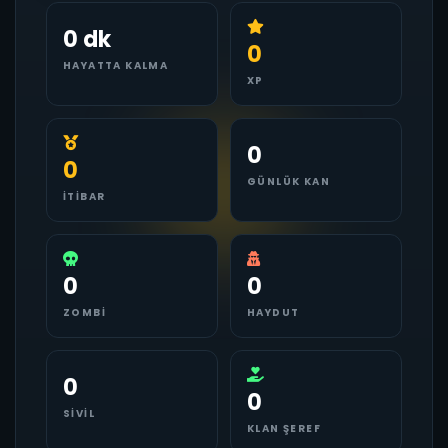
0 dk
0
HAYATTA KALMA
XP
0
0
GÜNLÜK KAN
İTIBAR
0
0
ZOMBI
HAYDUT
0
0
SIVIL
KLAN ŞEREF