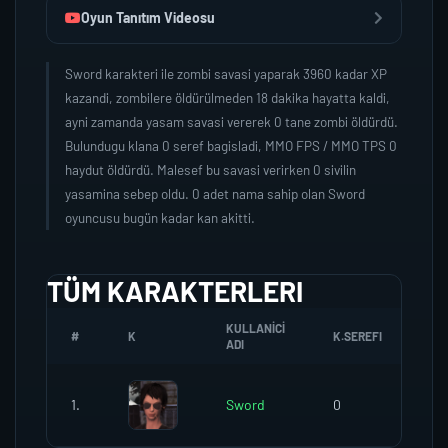
Oyun Tanıtım Videosu
Sword karakteri ile zombi savasi yaparak 3960 kadar XP
kazandi, zombilere öldürülmeden 18 dakika hayatta kaldi,
ayni zamanda yasam savasi vererek 0 tane zombi öldürdü.
Bulundugu klana 0 seref bagisladi, MMO FPS / MMO TPS 0
haydut öldürdü. Malesef bu savasi verirken 0 sivilin
yasamina sebep oldu. 0 adet nama sahip olan Sword
oyuncusu bugün kadar kan akitti.
TÜM KARAKTERLERI
KULLANICI
#
K
K.SEREFI
ZO
ADI
1.
Sword
0
0