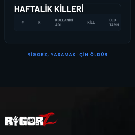
HAFTALIK KILLERI
KULLANICI
ÖLD.
#
K
KILL
ADI
TARIH
R
I
G
O
R
Z
,
Y
A
S
A
M
A
K
İ
Ç
I
N
Ö
L
D
Ü
R