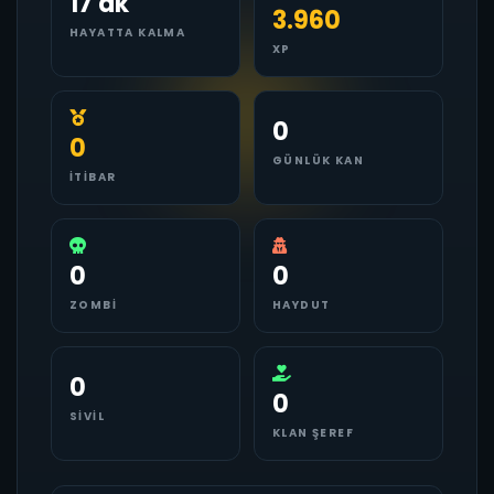
17 dk
3.960
HAYATTA KALMA
XP
0
0
GÜNLÜK KAN
İTIBAR
0
0
ZOMBI
HAYDUT
0
0
SIVIL
KLAN ŞEREF