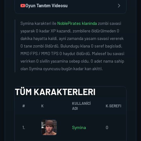
Oyun Tanıtım Videosu
Symina karakteri ile
NoblePirates klaninda
zombi savasi
yaparak 0 kadar XP kazandi, zombilere öldürülmeden 0
dakika hayatta kaldi, ayni zamanda yasam savasi vererek
0 tane zombi öldürdü. Bulundugu klana 0 seref bagisladi,
MMO FPS / MMO TPS 0 haydut öldürdü. Malesef bu savasi
verirken 0 sivilin yasamina sebep oldu. 0 adet nama sahip
olan Symina oyuncusu bugün kadar kan akitti.
TÜM KARAKTERLERI
KULLANICI
#
K
K.SEREFI
ZO
ADI
1.
Symina
0
0