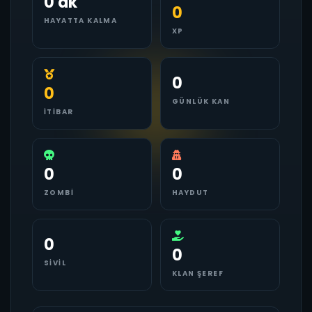
0 dk
0
HAYATTA KALMA
XP
0
0
GÜNLÜK KAN
İTIBAR
0
0
ZOMBI
HAYDUT
0
0
SIVIL
KLAN ŞEREF