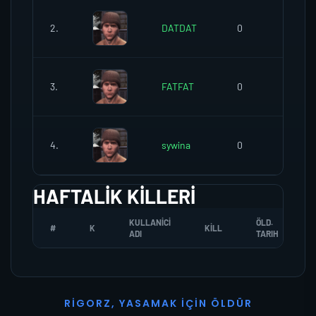
2.
DATDAT
0
0
3.
FATFAT
0
0
4.
sywina
0
0
HAFTALIK KILLERI
KULLANICI
ÖLD.
#
K
KILL
ADI
TARIH
R
I
G
O
R
Z
,
Y
A
S
A
M
A
K
İ
Ç
I
N
Ö
L
D
Ü
R