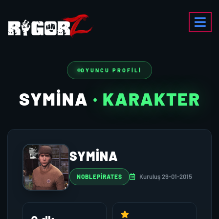
OYUNCU PROFILI
SYMINA
· KARAKTER
SYMINA
Kuruluş 29-01-2015
NOBLEPIRATES