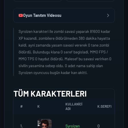
Oyun Tanıtım Videosu
Syroizen karakteri ile zombi savasi yaparak 81600 kadar
XP kazandi, zombilere öldürülmeden 380 dakika hayatta
kaldi, ayni zamanda yasam savasi vererek 0 tane zombi
öldürdü. Bulundugu klana 0 seref bagisladi, MMO FPS /
MMO TPS 0 haydut öldürdü. Malesef bu savasi verirken 0
sivilin yasamina sebep oldu. 0 adet nama sahip olan
Syroizen oyuncusu bugün kadar kan akitti.
TÜM KARAKTERLERI
KULLANICI
#
K
K.SEREFI
Z
ADI
1.
Syroizen
0
0