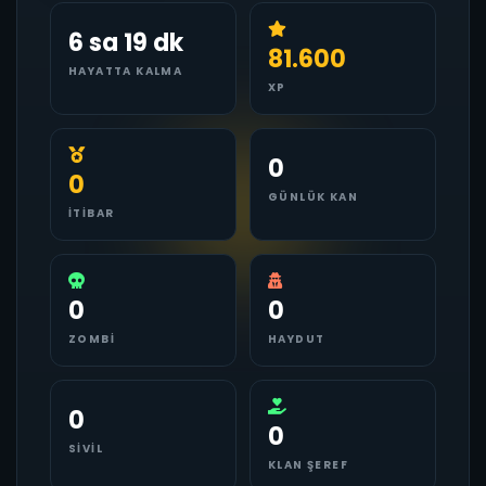
6 sa 19 dk
81.600
HAYATTA KALMA
XP
0
0
GÜNLÜK KAN
İTIBAR
0
0
ZOMBI
HAYDUT
0
0
SIVIL
KLAN ŞEREF