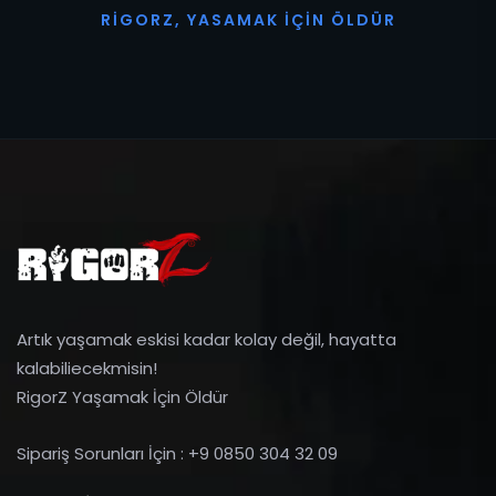
R
I
G
O
R
Z
,
Y
A
S
A
M
A
K
İ
Ç
I
N
Ö
L
D
Ü
R
Artık yaşamak eskisi kadar kolay değil, hayatta
kalabiliecekmisin!
RigorZ Yaşamak İçin Öldür
Sipariş Sorunları İçin : +9 0850 304 32 09