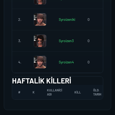
2.
Syroizeniki
0
0
3.
Syroizen3
0
0
4.
Syroizen4
0
0
HAFTALIK KILLERI
KULLANICI
ÖLD.
#
K
KILL
ADI
TARIH