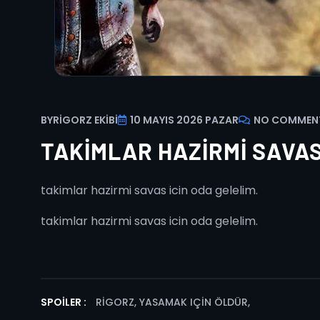
BY
RIGORZ EKIBI
10 MAYIS 2026 PAZAR
NO COMMEN
TAKIMLAR HAZIRMI SAVAS
takimlar hazirmi savas icin oda gelelim.
takimlar hazirmi savas icin oda gelelim.
SPOILER :
RIGORZ, YASAMAK IÇIN ÖLDÜR
,