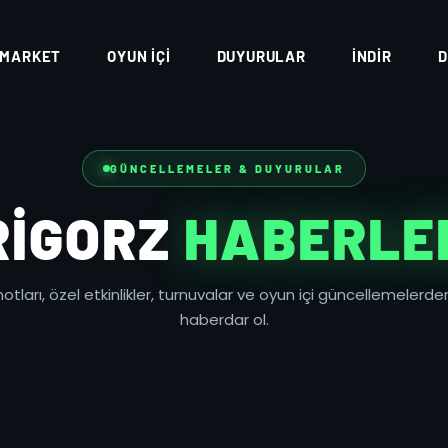
MARKET
OYUN İÇI
DUYURULAR
İNDIR
D
GÜNCELLEMELER & DUYURULAR
RIGORZ
HABERLE
tları, özel etkinlikler, turnuvalar ve oyun içi güncellemelerden
haberdar ol.