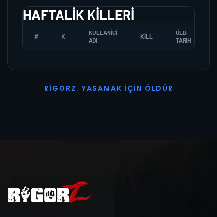
HAFTALIK KILLERI
KULLANICI
ÖLD.
#
K
KILL
ADI
TARIH
R
I
G
O
R
Z
,
Y
A
S
A
M
A
K
İ
Ç
I
N
Ö
L
D
Ü
R