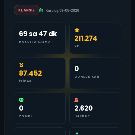
Kuruluş 09-05-2026
KLANSIZ
69 sa 47 dk
211.274
HAYATTA KALMA
XP
0
87.452
GÜNLÜK KAN
İTIBAR
0
2.620
ZOMBI
HAYDUT