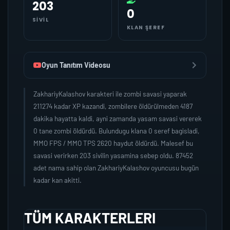
203
0
SIVIL
KLAN ŞEREF
Oyun Tanıtım Videosu
ZakhariyKalashov karakteri ile zombi savasi yaparak
211274 kadar XP kazandi, zombilere öldürülmeden 4187
dakika hayatta kaldi, ayni zamanda yasam savasi vererek
0 tane zombi öldürdü. Bulundugu klana 0 seref bagisladi,
MMO FPS / MMO TPS 2620 haydut öldürdü. Malesef bu
savasi verirken 203 sivilin yasamina sebep oldu. 87452
adet nama sahip olan ZakhariyKalashov oyuncusu bugün
kadar kan akitti.
TÜM KARAKTERLERI