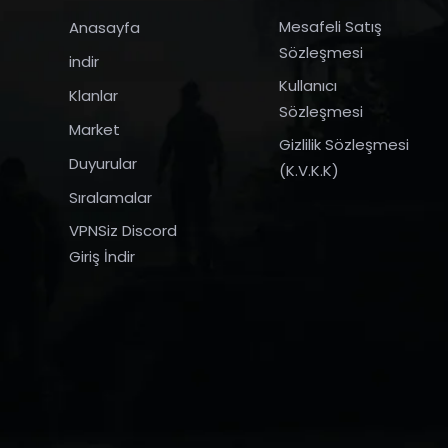
Mesafeli Satış
Anasayfa
Sözleşmesi
indir
Kullanıcı
Klanlar
Sözleşmesi
Market
Gizlilik Sözleşmesi
Duyurular
(K.V.K.K)
Sıralamalar
VPNSiz Discord
Giriş İndir