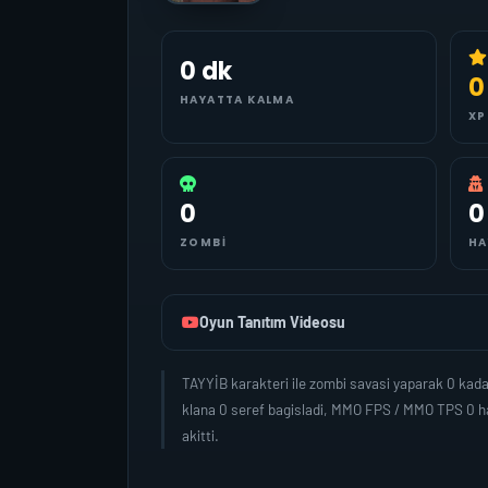
0 dk
0
HAYATTA KALMA
XP
0
0
ZOMBI
HA
Oyun Tanıtım Videosu
TAYYİB karakteri ile zombi savasi yaparak 0 kad
klana 0 seref bagisladi, MMO FPS / MMO TPS 0 ha
akitti.