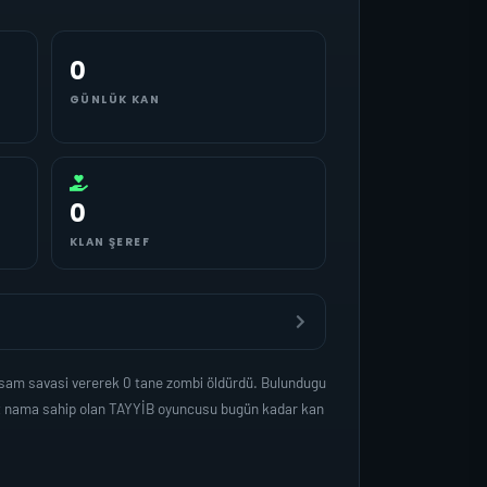
0
GÜNLÜK KAN
0
KLAN ŞEREF
asam savasi vererek 0 tane zombi öldürdü. Bulundugu
det nama sahip olan TAYYİB oyuncusu bugün kadar kan