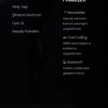
Giriş Yap
📍 Neredeler
Şifremi Unuttum
Gerçek zamanlı
Üye OL
konum paylaşım
uygulaması
Hesab Panelim
🚗 CarCoding
OBD2 araç teşhis &
kodlama
uygulaması
💻 BubiSoft
Yazılım & teknoloji
geliştirici firma