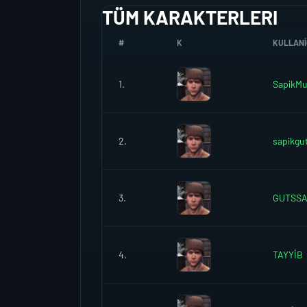
TÜM KARAKTERLERI
#
K
KULLANIC
1.
SapikMu
2.
sapikgu
3.
GUTSSA
4.
TAYYİB