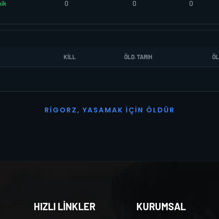
ik
0
0
0
KILL
ÖLD. TARIH
ÖL
R
I
G
O
R
Z
,
Y
A
S
A
M
A
K
İ
Ç
I
N
Ö
L
D
Ü
R
HIZLI LİNKLER
KURUMSAL