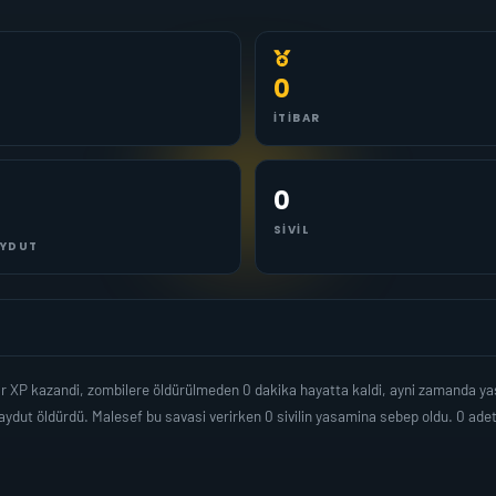
0
İTIBAR
0
SIVIL
YDUT
ar XP kazandi, zombilere öldürülmeden 0 dakika hayatta kaldi, ayni zamanda y
ydut öldürdü. Malesef bu savasi verirken 0 sivilin yasamina sebep oldu. 0 a