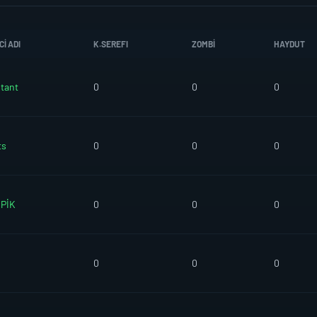
I ADI
K.SEREFI
ZOMBI
HAYDUT
tant
0
0
0
ts
0
0
0
PİK
0
0
0
0
0
0