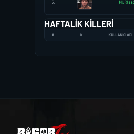
5.
NURİsap
HAFTALIK KILLERI
#
K
KULLANICI ADI