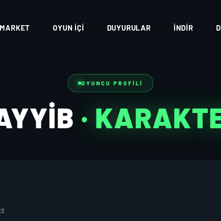
MARKET
OYUN İÇI
DUYURULAR
İNDIR
D
OYUNCU PROFILI
AYYİB
· KARAKT
23