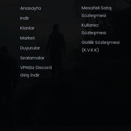
Mesafeli Satış
Anasayfa
Sözleşmesi
indir
Kullanıcı
Klanlar
Sözleşmesi
Market
Gizlilik Sözleşmesi
Duyurular
(K.V.K.K)
Sıralamalar
VPNSiz Discord
Giriş İndir