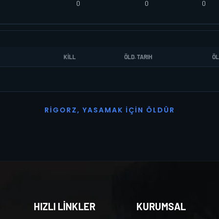
0
0
0
KILL
ÖLD. TARIH
ÖL
R
I
G
O
R
Z
,
Y
A
S
A
M
A
K
İ
Ç
I
N
Ö
L
D
Ü
R
HIZLI LİNKLER
KURUMSAL