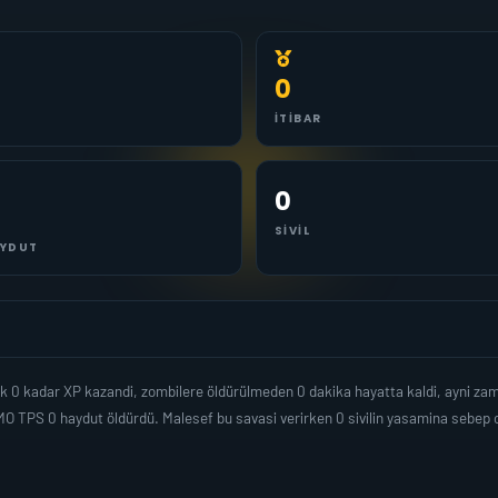
0
İTIBAR
0
SIVIL
YDUT
 0 kadar XP kazandi, zombilere öldürülmeden 0 dakika hayatta kaldi, ayni za
MO TPS 0 haydut öldürdü. Malesef bu savasi verirken 0 sivilin yasamina sebe