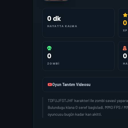
0 dk
0
HAYATTA KALMA
XP
0
0
ZOMBI
HA
Oyun Tanıtım Videosu
TDFUJFGTJHF karakteri ile zombi savasi yaparak
Bulundugu klana 0 seref bagisladi, MMO FPS / M
oyuncusu bugün kadar kan akitti.