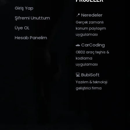
Giriş Yap
📍 Neredeler
Şifremi Unuttum
Gerçek zamanlı
Üye OL
konum paylaşım
uygulaması
Hesab Panelim
🚗 CarCoding
OBD2 araç teşhis &
kodlama
uygulaması
💻 BubiSoft
Yazılım & teknoloji
geliştirici firma