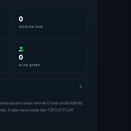
0
GÜNLÜK KAN
0
KLAN ŞEREF
manda yasam savasi vererek 0 tane zombi öldürdü.
p oldu. 0 adet nama sahip olan TDFUJFGTJHF