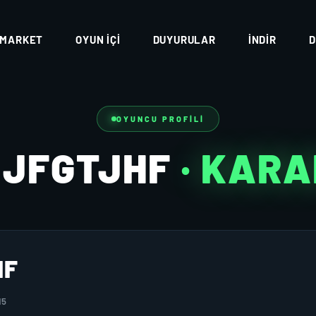
MARKET
OYUN İÇI
DUYURULAR
İNDIR
D
OYUNCU PROFILI
UJFGTJHF
· KAR
HF
15