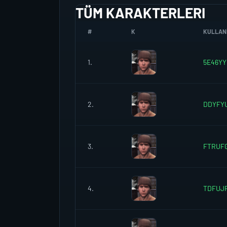
TÜM KARAKTERLERI
#
K
KULLANI
1.
5E46YY
2.
DDYFY
3.
FTRUF
4.
TDFUJ