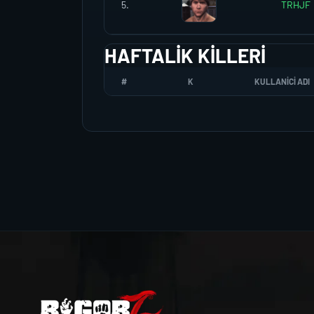
5.
TRHJF
HAFTALIK KILLERI
#
K
KULLANICI ADI