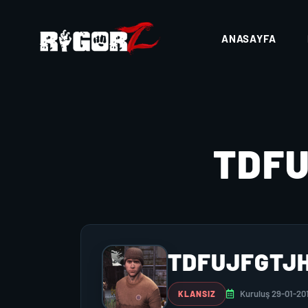
ANASAYFA
TDF
TDFUJFGTJ
Kuruluş 29-01-20
KLANSIZ