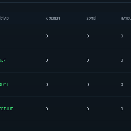
CI ADI
K.SEREFI
ZOMBI
HAYD
0
0
0
UJF
0
0
0
GDYT
0
0
0
FGTJHF
0
0
0