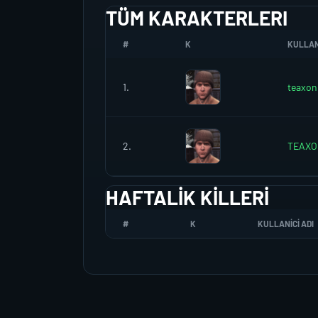
TÜM KARAKTERLERI
#
K
KULLANI
1.
teaxon
2.
TEAXO
HAFTALIK KILLERI
#
K
KULLANICI ADI