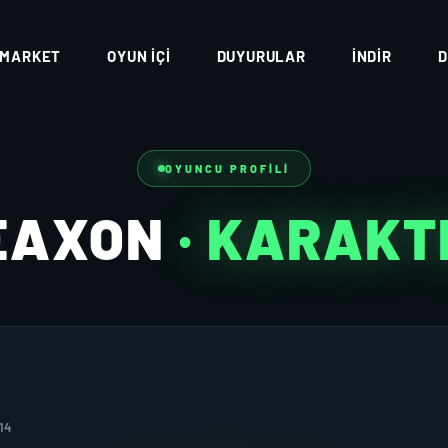
MARKET
OYUN İÇI
DUYURULAR
İNDIR
D
OYUNCU PROFILI
EAXON
· KARAKT
14