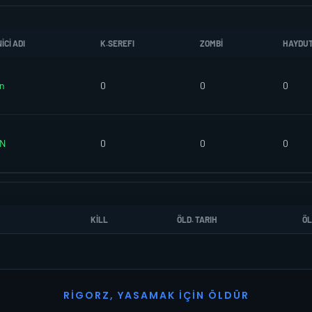
CI ADI
K.SEREFI
ZOMBI
HAYDU
n
0
0
0
N
0
0
0
KILL
ÖLD. TARIH
ÖL
R
I
G
O
R
Z
,
Y
A
S
A
M
A
K
İ
Ç
I
N
Ö
L
D
Ü
R