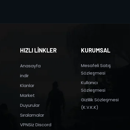
HIZLI LİNKLER
KURUMSAL
Mesafeli Satış
Anasayfa
Sözleşmesi
indir
Kullanıcı
Klanlar
Sözleşmesi
Market
Gizlilik Sözleşmesi
Duyurular
(K.V.K.K)
Sıralamalar
VPNSiz Discord