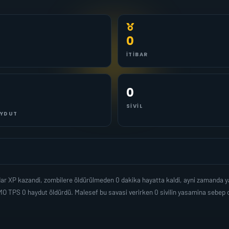
0
İTIBAR
0
SIVIL
YDUT
ar XP kazandi, zombilere öldürülmeden 0 dakika hayatta kaldi, ayni zamanda 
MO TPS 0 haydut öldürdü. Malesef bu savasi verirken 0 sivilin yasamina sebe