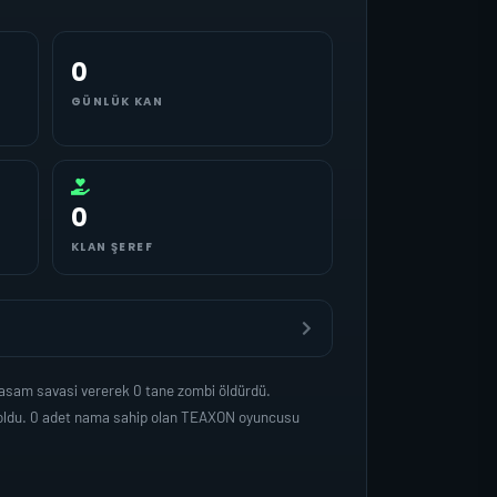
0
GÜNLÜK KAN
0
KLAN ŞEREF
yasam savasi vererek 0 tane zombi öldürdü.
p oldu. 0 adet nama sahip olan TEAXON oyuncusu