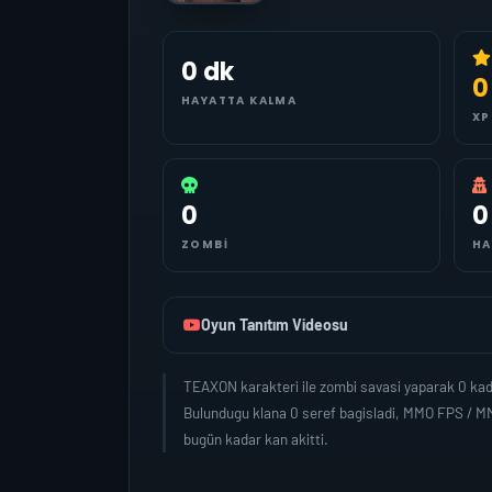
0 dk
0
HAYATTA KALMA
XP
0
0
ZOMBI
HA
Oyun Tanıtım Videosu
TEAXON karakteri ile zombi savasi yaparak 0 kad
Bulundugu klana 0 seref bagisladi, MMO FPS / M
bugün kadar kan akitti.