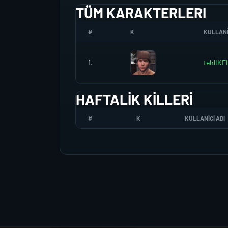
TÜM KARAKTERLERI
#
K
KULLANI
1.
tehlIKE
HAFTALIK KILLERI
#
K
KULLANICI ADI