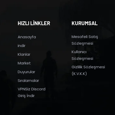
HIZLI LİNKLER
KURUMSAL
Mesafeli Satış
Anasayfa
Sözleşmesi
indir
Kullanıcı
Klanlar
Sözleşmesi
Market
Gizlilik Sözleşmesi
Duyurular
(K.V.K.K)
Sıralamalar
VPNSiz Discord
Giriş İndir