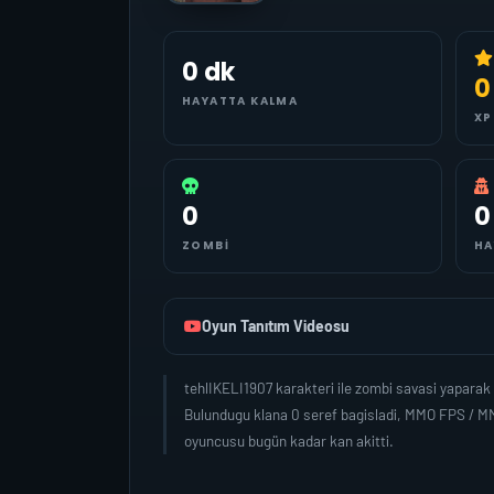
0 dk
0
HAYATTA KALMA
XP
0
0
ZOMBI
HA
Oyun Tanıtım Videosu
tehlIKELI1907 karakteri ile zombi savasi yapara
Bulundugu klana 0 seref bagisladi, MMO FPS / MM
oyuncusu bugün kadar kan akitti.