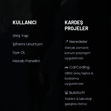
KULLANICI
KARDEŞ
PROJELER
Giriş Yap
📍 Neredeler
Şifremi Unuttum
Gerçek zamanlı
Üye OL
konum paylaşım
uygulaması
Hesab Panelim
🚗 CarCoding
OBD2 araç teşhis &
kodlama
uygulaması
💻 BubiSoft
Yazılım & teknoloji
geliştirici firma