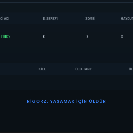
CI ADI
K.SEREFI
ZOMBI
HAYDU
LI1907
0
0
0
KILL
ÖLD. TARIH
ÖL
R
I
G
O
R
Z
,
Y
A
S
A
M
A
K
İ
Ç
I
N
Ö
L
D
Ü
R