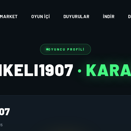
MARKET
OYUN İÇI
DUYURULAR
İNDIR
D
OYUNCU PROFILI
IKELI1907
· KAR
07
15