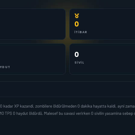
0
İTIBAR
0
SIVIL
YDUT
k 0 kadar XP kazandi, zombilere öldürülmeden 0 dakika hayatta kaldi, ayni zam
O TPS 0 haydut öldürdü. Malesef bu savasi verirken 0 sivilin yasamina sebep 