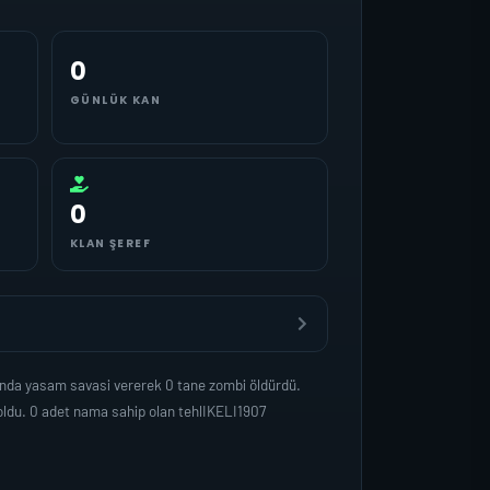
0
GÜNLÜK KAN
0
KLAN ŞEREF
anda yasam savasi vererek 0 tane zombi öldürdü.
oldu. 0 adet nama sahip olan tehlIKELI1907