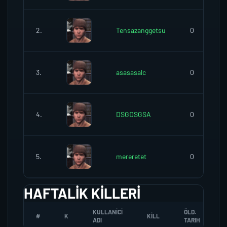
2.
Tensazanggetsu
0
3.
asasasalc
0
4.
DSGDSGSA
0
5.
mereretet
0
HAFTALIK KILLERI
KULLANICI
ÖLD.
#
K
KILL
ADI
TARIH