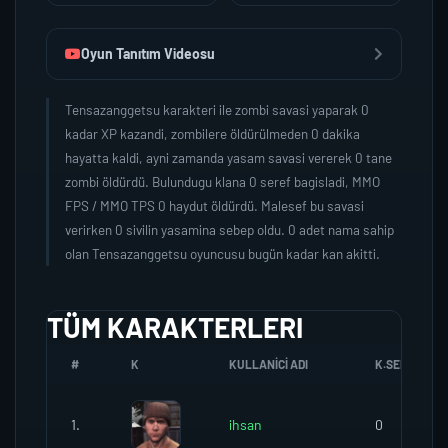
Oyun Tanıtım Videosu
Tensazanggetsu karakteri ile zombi savasi yaparak 0
kadar XP kazandi, zombilere öldürülmeden 0 dakika
hayatta kaldi, ayni zamanda yasam savasi vererek 0 tane
zombi öldürdü. Bulundugu klana 0 seref bagisladi, MMO
FPS / MMO TPS 0 haydut öldürdü. Malesef bu savasi
verirken 0 sivilin yasamina sebep oldu. 0 adet nama sahip
olan Tensazanggetsu oyuncusu bugün kadar kan akitti.
TÜM KARAKTERLERI
#
K
KULLANICI ADI
K.SEREFI
1.
ihsan
0