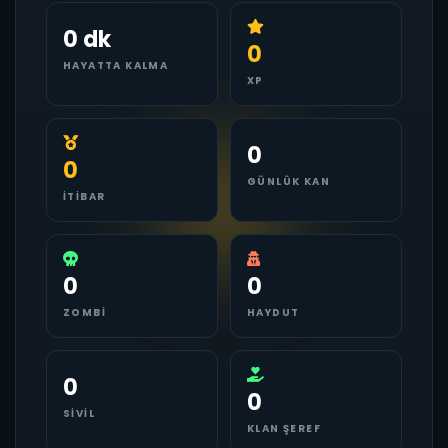
0 dk
0
HAYATTA KALMA
XP
0
0
GÜNLÜK KAN
İTIBAR
0
0
ZOMBI
HAYDUT
0
0
SIVIL
KLAN ŞEREF