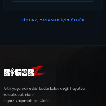
R
I
G
O
R
Z
,
Y
A
S
A
M
A
K
İ
Ç
I
N
Ö
L
D
Ü
R
Artık yaşamak eskisi kadar kolay değil, hayatta
kalabiliecekmisin!
RigorZ Yaşamak İçin Öldür