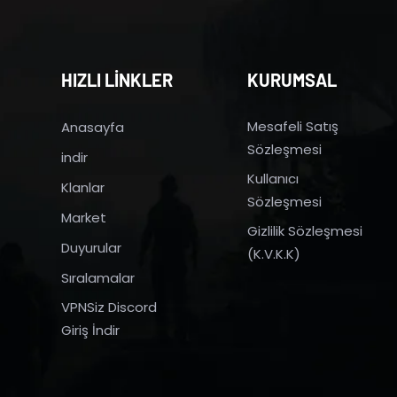
HIZLI LİNKLER
KURUMSAL
Mesafeli Satış
Anasayfa
Sözleşmesi
indir
Kullanıcı
Klanlar
Sözleşmesi
Market
Gizlilik Sözleşmesi
Duyurular
(K.V.K.K)
Sıralamalar
VPNSiz Discord
Giriş İndir