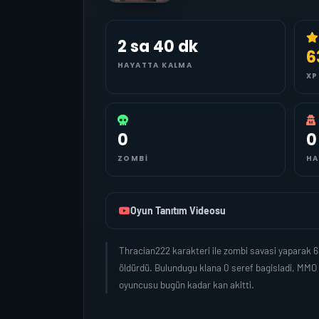
2 sa 40 dk
6
HAYATTA KALMA
XP
0
0
ZOMBI
HA
Oyun Tanıtım Videosu
Thracian222 karakteri ile zombi savasi yaparak 
öldürdü. Bulundugu klana 0 seref bagisladi, MMO
oyuncusu bugün kadar kan akitti.