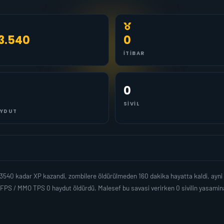
3.540
0
İTIBAR
0
SIVIL
YDUT
63540 kadar XP kazandi, zombilere öldürülmeden 160 dakika hayatta kaldi, ay
 FPS / MMO TPS 0 haydut öldürdü. Malesef bu savasi verirken 0 sivilin yasami