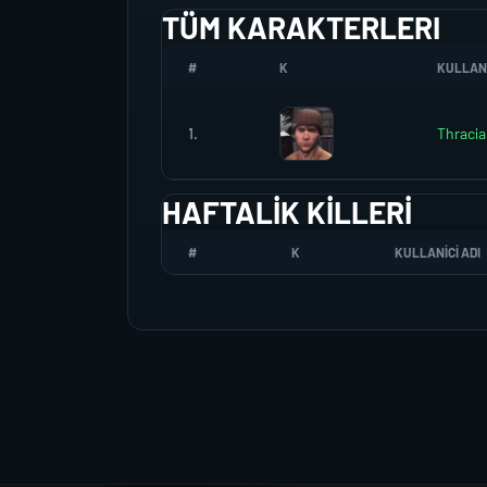
TÜM KARAKTERLERI
#
K
KULLANI
1.
Thraci
HAFTALIK KILLERI
#
K
KULLANICI ADI