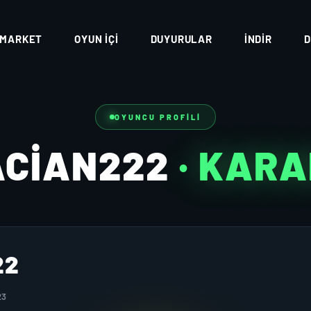
MARKET
OYUN İÇI
DUYURULAR
İNDIR
D
OYUNCU PROFILI
ACIAN222
· KAR
22
23