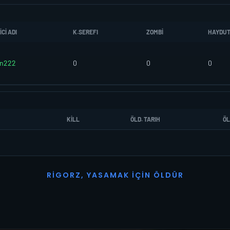
CI ADI
K.SEREFI
ZOMBI
HAYDU
an222
0
0
0
KILL
ÖLD. TARIH
ÖL
R
I
G
O
R
Z
,
Y
A
S
A
M
A
K
İ
Ç
I
N
Ö
L
D
Ü
R