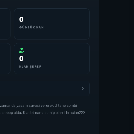
0
GÜNLÜK KAN
0
KLAN ŞEREF
ni zamanda yasam savasi vererek 0 tane zombi
na sebep oldu. 0 adet nama sahip olan Thracian222