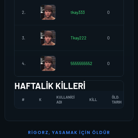
2.
tkay333
0
3.
Tkay222
0
4.
5555555552
0
HAFTALIK KILLERI
KULLANICI
ÖLD.
#
K
KILL
ADI
TARIH
R
I
G
O
R
Z
,
Y
A
S
A
M
A
K
İ
Ç
I
N
Ö
L
D
Ü
R