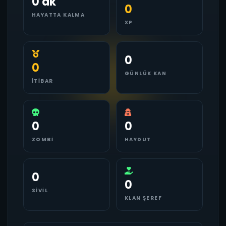
0 dk
0
HAYATTA KALMA
XP
0
0
GÜNLÜK KAN
İTIBAR
0
0
ZOMBI
HAYDUT
0
0
SIVIL
KLAN ŞEREF