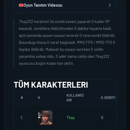
Oyun Tanıtım Videosu
Tkay222 karakteri ile zombi savasi yaparak 0 kadar XP
kazandi, zombilere öldürülmeden 0 dakika hayatta kaldi,
ayni zamanda yasam savasi vererek 0 tane zombi öldürdü.
Bulundugu klana 0 seref bagisladi, MMO FPS / MMO TPS 0
haydut öldürdü. Malesef bu savasi verirken 0 sivilin
yasamina sebep oldu. 0 adet nama sahip olan Tkay222
oyuncusu bugün kadar kan akitti.
TÜM KARAKTERLERI
KULLANICI
#
K
K.SEREFI
ADI
1.
Tkay
0