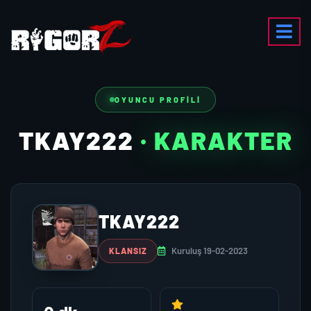
OYUNCU PROFILI
TKAY222
· KARAKTER
TKAY222
Kuruluş 19-02-2023
KLANSIZ