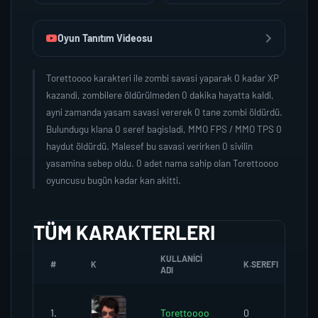
Oyun Tanıtım Videosu
Torettoooo karakteri ile zombi savasi yaparak 0 kadar XP
kazandi, zombilere öldürülmeden 0 dakika hayatta kaldi,
ayni zamanda yasam savasi vererek 0 tane zombi öldürdü.
Bulundugu klana 0 seref bagisladi, MMO FPS / MMO TPS 0
haydut öldürdü. Malesef bu savasi verirken 0 sivilin
yasamina sebep oldu. 0 adet nama sahip olan Torettoooo
oyuncusu bugün kadar kan akitti.
TÜM KARAKTERLERI
KULLANICI
#
K
K.SEREFI
Z
ADI
1.
Torettoooo
0
0