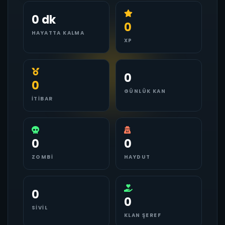
0 dk
0
HAYATTA KALMA
XP
0
0
GÜNLÜK KAN
İTIBAR
0
0
ZOMBI
HAYDUT
0
0
SIVIL
KLAN ŞEREF