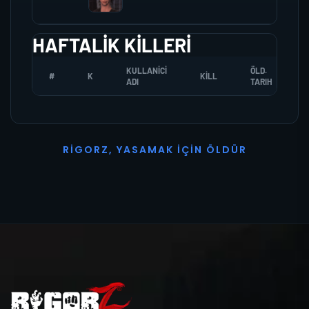
HAFTALIK KILLERI
KULLANICI
ÖLD.
#
K
KILL
ADI
TARIH
R
I
G
O
R
Z
,
Y
A
S
A
M
A
K
İ
Ç
I
N
Ö
L
D
Ü
R