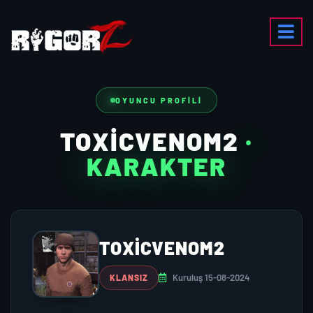
OYUNCU PROFILI
TOXICVENOM2
·
KARAKTER
TOXICVENOM2
Kuruluş 15-08-2024
KLANSIZ