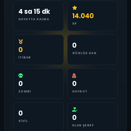
4 sa 15 dk
14.040
HAYATTA KALMA
XP
0
0
GÜNLÜK KAN
İTIBAR
0
0
ZOMBI
HAYDUT
0
0
SIVIL
KLAN ŞEREF