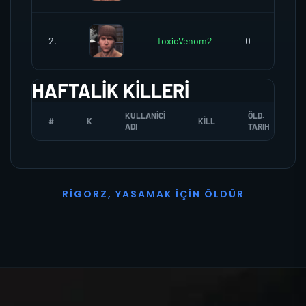
2.
ToxicVenom2
0
HAFTALIK KILLERI
KULLANICI
ÖLD.
#
K
KILL
ADI
TARIH
R
I
G
O
R
Z
,
Y
A
S
A
M
A
K
İ
Ç
I
N
Ö
L
D
Ü
R