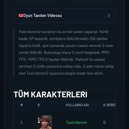
Oyun Tanıtım Videosu
ToxicVenom2 karakteri ile zombi savasi yaparak 14040
kadar XP kazandi, zombilere öldürülmeden 256 dakika
hayatta kaldi, ayni zamanda yasam savasi vererek 0 tane
zombi öldürdü. Bulundugu klana 0 seref bagisladi, MMO
FPS / MMO TPS 0 haydut öldürdü. Malesef bu savasi
verirken 0 sivilin yasamina sebep oldu. 0 adet nama sahip
olan ToxicVenom2 oyuncusu bugün kadar kan akitti.
TÜM KARAKTERLERI
#
K
KULLANICI ADI
K.SEREFI
1.
ToxicVenom
0