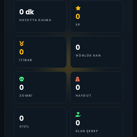
0 dk
0
HAYATTA KALMA
XP
0
0
GÜNLÜK KAN
İTIBAR
0
0
ZOMBI
HAYDUT
0
0
SIVIL
KLAN ŞEREF