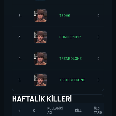
2.
TSOHG
0
3.
RONNİEPUMP
0
4.
TRENBOLONE
0
5.
TESTOSTERONE
0
HAFTALIK KILLERI
KULLANICI
ÖLD.
#
K
KILL
ADI
TARIH