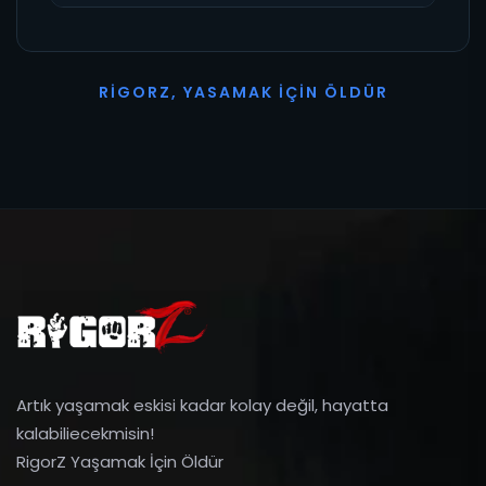
R
I
G
O
R
Z
,
Y
A
S
A
M
A
K
İ
Ç
I
N
Ö
L
D
Ü
R
Artık yaşamak eskisi kadar kolay değil, hayatta
kalabiliecekmisin!
RigorZ Yaşamak İçin Öldür