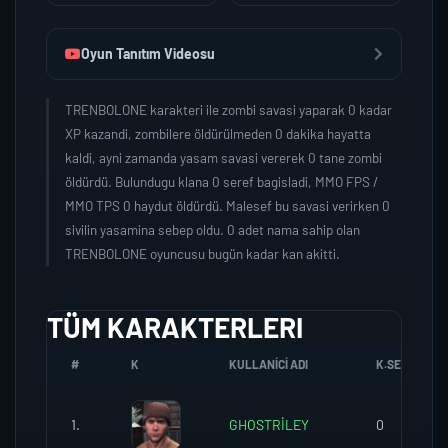
Oyun Tanıtım Videosu
TRENBOLONE karakteri ile zombi savasi yaparak 0 kadar
XP kazandi, zombilere öldürülmeden 0 dakika hayatta
kaldi, ayni zamanda yasam savasi vererek 0 tane zombi
öldürdü. Bulundugu klana 0 seref bagisladi, MMO FPS /
MMO TPS 0 haydut öldürdü. Malesef bu savasi verirken 0
sivilin yasamina sebep oldu. 0 adet nama sahip olan
TRENBOLONE oyuncusu bugün kadar kan akitti.
TÜM KARAKTERLERI
#
K
KULLANICI ADI
K.SEREFI
1.
GHOSTRİLEY
0