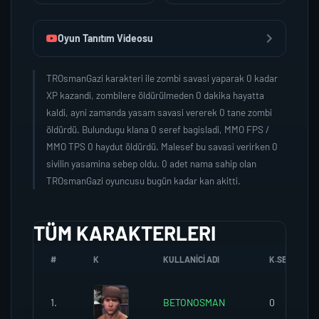
Oyun Tanıtım Videosu
TROsmanGazi karakteri ile zombi savasi yaparak 0 kadar
XP kazandi, zombilere öldürülmeden 0 dakika hayatta
kaldi, ayni zamanda yasam savasi vererek 0 tane zombi
öldürdü. Bulundugu klana 0 seref bagisladi, MMO FPS /
MMO TPS 0 haydut öldürdü. Malesef bu savasi verirken 0
sivilin yasamina sebep oldu. 0 adet nama sahip olan
TROsmanGazi oyuncusu bugün kadar kan akitti.
TÜM KARAKTERLERI
#
K
KULLANICI ADI
K.SEREFI
1.
BETONOSMAN
0