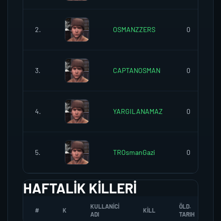
2.
OSMANZZERS
0
3.
CAPTANOSMAN
0
4.
YARGILANAMAZ
0
5.
TROsmanGazi
0
HAFTALIK KILLERI
KULLANICI
ÖLD.
#
K
KILL
ADI
TARIH