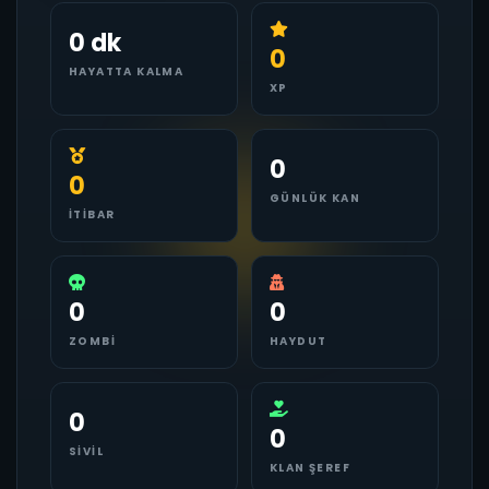
0 dk
0
HAYATTA KALMA
XP
0
0
GÜNLÜK KAN
İTIBAR
0
0
ZOMBI
HAYDUT
0
0
SIVIL
KLAN ŞEREF