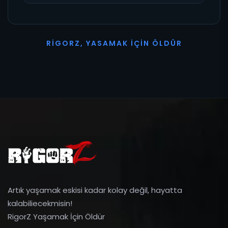
R
I
G
O
R
Z
,
Y
A
S
A
M
A
K
İ
Ç
I
N
Ö
L
D
Ü
R
Artık yaşamak eskisi kadar kolay değil, hayatta
kalabiliecekmisin!
RigorZ Yaşamak İçin Öldür