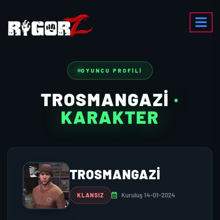
OYUNCU PROFILI
TROSMANGAZI
·
KARAKTER
TROSMANGAZI
Kuruluş 14-01-2024
KLANSIZ