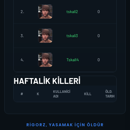
2.
tskali2
0
0
3.
tskali3
0
0
4.
TskalI4
0
0
HAFTALIK KILLERI
KULLANICI
ÖLD.
#
K
KILL
ADI
TARIH
R
I
G
O
R
Z
,
Y
A
S
A
M
A
K
İ
Ç
I
N
Ö
L
D
Ü
R