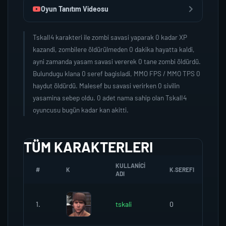
Oyun Tanıtım Videosu
TskalI4 karakteri ile zombi savasi yaparak 0 kadar XP
kazandi, zombilere öldürülmeden 0 dakika hayatta kaldi,
ayni zamanda yasam savasi vererek 0 tane zombi öldürdü.
Bulundugu klana 0 seref bagisladi, MMO FPS / MMO TPS 0
haydut öldürdü. Malesef bu savasi verirken 0 sivilin
yasamina sebep oldu. 0 adet nama sahip olan TskalI4
oyuncusu bugün kadar kan akitti.
TÜM KARAKTERLERI
KULLANICI
#
K
K.SEREFI
ZO
ADI
1.
tskali
0
0