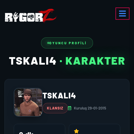
OYUNCU PROFILI
TSKALI4
· KARAKTER
TSKALI4
Kuruluş 29-01-2015
KLANSIZ