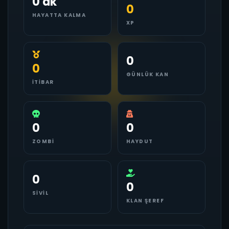
0 dk
0
HAYATTA KALMA
XP
0
0
GÜNLÜK KAN
İTIBAR
0
0
ZOMBI
HAYDUT
0
0
SIVIL
KLAN ŞEREF