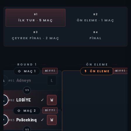
R1
R2
İLK TUR · 5 MAÇ
ÖN ELEME · 1 MAÇ
R3
R4
ÇEYREK FINAL · 2 MAÇ
FİNAL
ROUND 1
ÖN ELEME
MAÇ 1
BITTI
ÖN ELEME
BITTI
Adneyn
A
L
#01
VS
LOBİYE
W
L
#02
MAÇ 2
BITTI
Policekinq
W
P
#03
VS