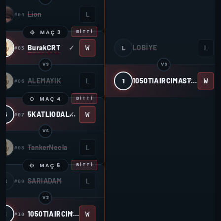
Lion
L
#04
MAÇ 3
BITTI
BurakCRT
LOBİYE
W
L
L
#05
VS
VS
ALEMAYIK
1050TIAIRCIMASTER
W
L
1
#06
MAÇ 4
BITTI
5KATLIODALARI
W
5
#07
VS
TankerNecla
L
#08
MAÇ 5
BITTI
SARIADAM
S
L
#09
VS
1050TIAIRCIMASTER
W
1
#10