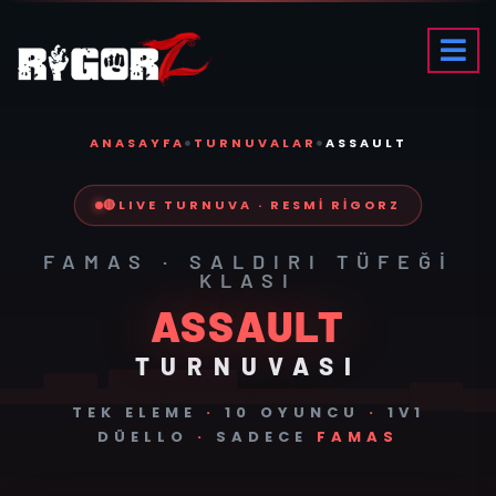
ANASAYFA
TURNUVALAR
ASSAULT
🔴
LIVE TURNUVA · RESMI RIGORZ
FAMAS · SALDIRI TÜFEĞI
KLASI
ASSAULT
TURNUVASI
TEK ELEME
·
10 OYUNCU
·
1V1
DÜELLO
·
SADECE
FAMAS