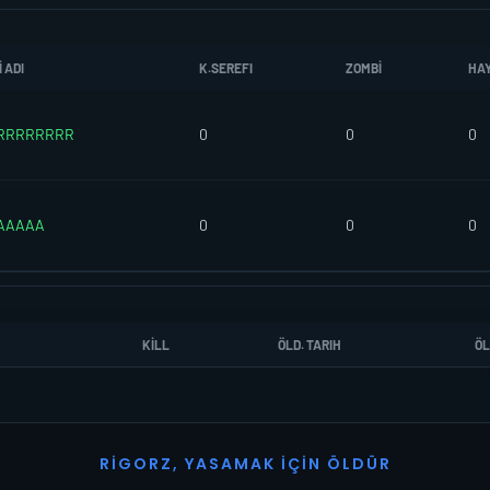
 ADI
K.SEREFI
ZOMBI
HA
RRRRRRRR
0
0
0
IAAAAA
0
0
0
KILL
ÖLD. TARIH
ÖL
R
I
G
O
R
Z
,
Y
A
S
A
M
A
K
İ
Ç
I
N
Ö
L
D
Ü
R