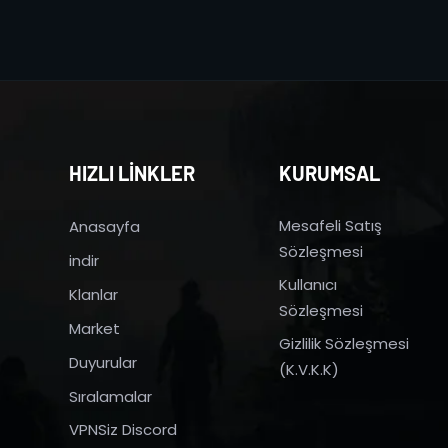
HIZLI LİNKLER
KURUMSAL
Mesafeli Satış
Anasayfa
Sözleşmesi
indir
Kullanıcı
Klanlar
Sözleşmesi
Market
Gizlilik Sözleşmesi
Duyurular
(K.V.K.K)
Sıralamalar
VPNSiz Discord