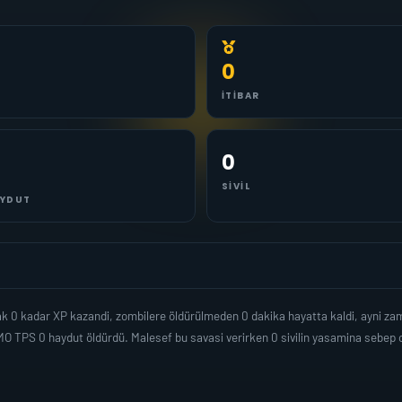
0
İTIBAR
0
SIVIL
YDUT
 0 kadar XP kazandi, zombilere öldürülmeden 0 dakika hayatta kaldi, ayni z
MO TPS 0 haydut öldürdü. Malesef bu savasi verirken 0 sivilin yasamina sebe