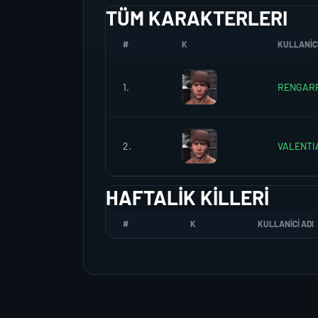
TÜM KARAKTERLERI
#
K
KULLANICI
1.
RENGAR
2.
VALENT
HAFTALIK KILLERI
#
K
KULLANICI ADI