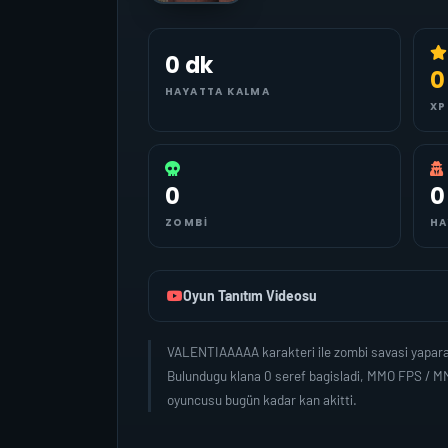
0 dk
0
HAYATTA KALMA
XP
0
0
ZOMBI
HA
Oyun Tanıtım Videosu
VALENTIAAAAA karakteri ile zombi savasi yaparak
Bulundugu klana 0 seref bagisladi, MMO FPS / M
oyuncusu bugün kadar kan akitti.