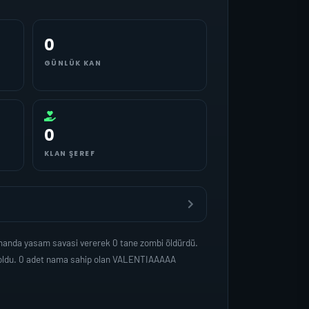
0
GÜNLÜK KAN
0
KLAN ŞEREF
amanda yasam savasi vererek 0 tane zombi öldürdü.
p oldu. 0 adet nama sahip olan VALENTIAAAAA