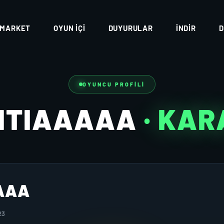
MARKET
OYUN İÇI
DUYURULAR
İNDIR
D
OYUNCU PROFILI
NTIAAAAA
· KA
AAA
23