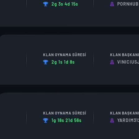
2g 3s 4d 15s
PORNHUB
KLAN OYNAMA SÜRESI
KLAN BAŞKAN
2g 1s 1d 8s
VINICIUS
KLAN OYNAMA SÜRESI
KLAN BAŞKAN
1g 18s 21d 56s
YARDIM31