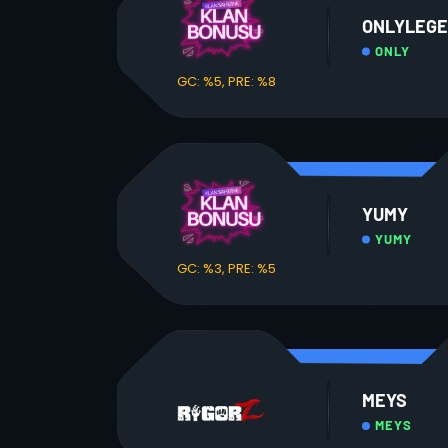
ONLYLEG
ONLY
GC: %5, PRE: %8
YUMY
YUMY
GC: %3, PRE: %5
MEYS
MEYS