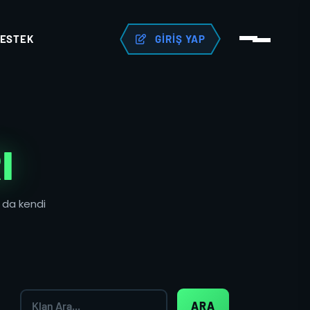
ESTEK
GIRIŞ YAP
I
a da kendi
ARA