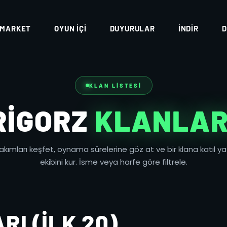
MARKET
OYUN İÇI
DUYURULAR
İNDIR
D
KLAN LISTESI
RIGORZ
KLANLAR
takımları keşfet, oynama sürelerine göz at ve bir klana katıl y
ekibini kur. İsme veya harfe göre filtrele.
I (İLK 20)