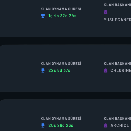
KLAN BAŞKAN
KLAN OYNAMA SÜRESI
1g 4s 32d 24s
YUSUFCANE
KLAN OYNAMA SÜRESI
KLAN BAŞKAN
22s 5d 37s
CHL0RIN
KLAN OYNAMA SÜRESI
KLAN BAŞKAN
20s 26d 23s
ARCHICL