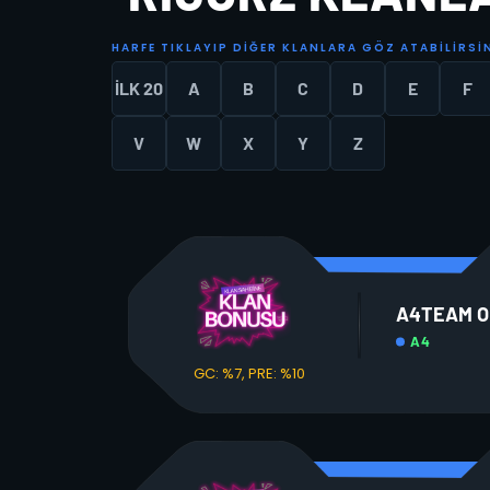
H
A
R
F
E
T
I
K
L
A
Y
I
P
D
I
Ğ
E
R
K
L
A
N
L
A
R
A
G
Ö
Z
A
T
A
B
I
L
I
R
S
I
İLK 20
A
B
C
D
E
F
V
W
X
Y
Z
A4TEAM O
A4
GC: %7, PRE: %10