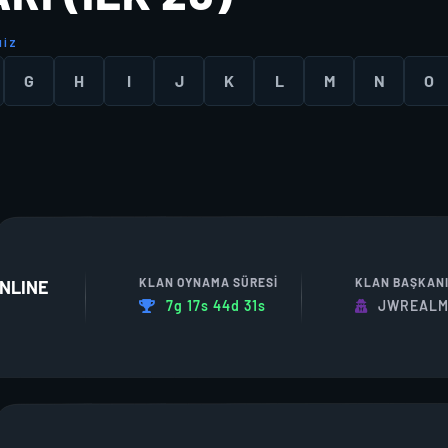
N
I
Z
G
H
I
J
K
L
M
N
O
KLAN OYNAMA SÜRESI
KLAN BAŞKAN
NLINE
7g 17s 44d 31s
JWREALM