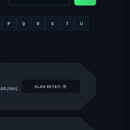
P
Q
R
S
T
U
I
KLAN DETAYI
ARJİN4L