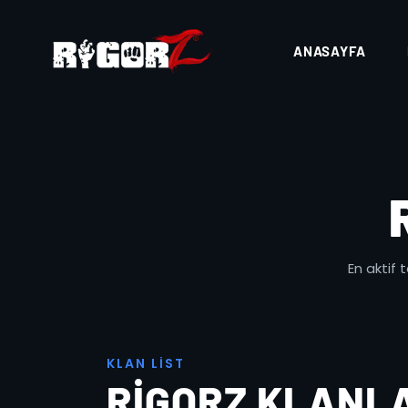
ANASAYFA
En aktif 
K
L
A
N
L
I
S
T
RIGORZ KLANLAR