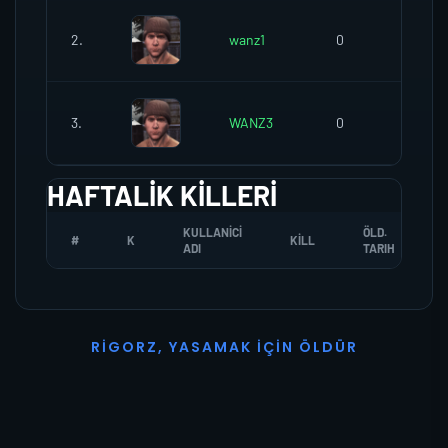
2.
wanz1
0
0
3.
WANZ3
0
0
HAFTALIK KILLERI
KULLANICI
ÖLD.
#
K
KILL
ADI
TARIH
R
I
G
O
R
Z
,
Y
A
S
A
M
A
K
İ
Ç
I
N
Ö
L
D
Ü
R