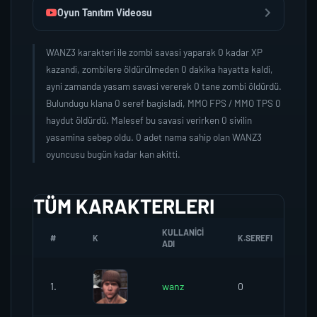
Oyun Tanıtım Videosu
WANZ3 karakteri ile zombi savasi yaparak 0 kadar XP
kazandi, zombilere öldürülmeden 0 dakika hayatta kaldi,
ayni zamanda yasam savasi vererek 0 tane zombi öldürdü.
Bulundugu klana 0 seref bagisladi, MMO FPS / MMO TPS 0
haydut öldürdü. Malesef bu savasi verirken 0 sivilin
yasamina sebep oldu. 0 adet nama sahip olan WANZ3
oyuncusu bugün kadar kan akitti.
TÜM KARAKTERLERI
KULLANICI
#
K
K.SEREFI
ZO
ADI
1.
wanz
0
0