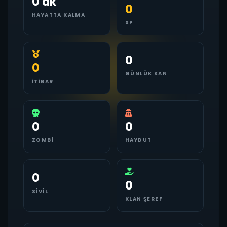
0 dk
0
HAYATTA KALMA
XP
0
0
GÜNLÜK KAN
İTIBAR
0
0
ZOMBI
HAYDUT
0
0
SIVIL
KLAN ŞEREF