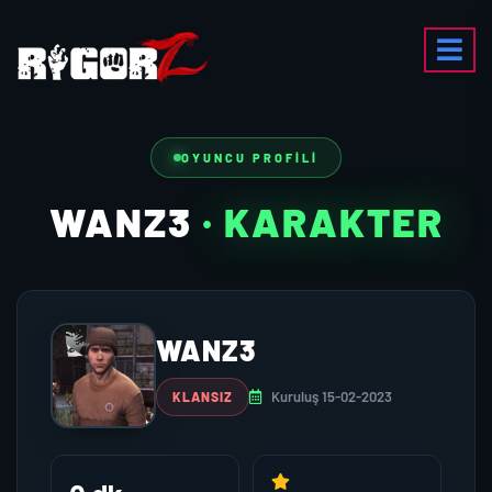
OYUNCU PROFILI
WANZ3
· KARAKTER
WANZ3
Kuruluş 15-02-2023
KLANSIZ