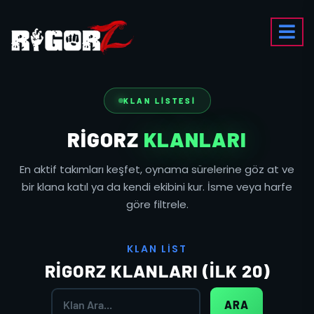
KLAN LISTESI
RIGORZ
KLANLARI
En aktif takımları keşfet, oynama sürelerine göz at ve
bir klana katıl ya da kendi ekibini kur. İsme veya harfe
göre filtrele.
K
L
A
N
L
I
S
T
RIGORZ KLANLARI (İLK 20)
ARA