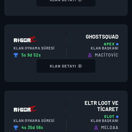
GHOSTSQUAD
APEX
KLAN OYNAMA SÜRESI
KLAN BAŞKANI
5s 9d 52s
MACİTOVİC
KLAN DETAYI
ELTR LOOT VE
TICARET
ELOT
KLAN OYNAMA SÜRESI
KLAN BAŞKANI
4s 35d 56s
MELDAA