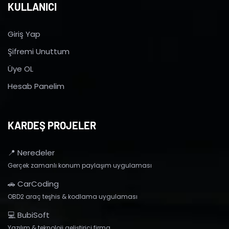
KULLANICI
Giriş Yap
Şifremi Unuttum
Üye OL
Hesab Panelim
KARDEŞ PROJELER
📍 Neredeler
Gerçek zamanlı konum paylaşım uygulaması
🚗 CarCoding
OBD2 araç teşhis & kodlama uygulaması
💻 BubiSoft
Yazılım & teknoloji geliştirici firma