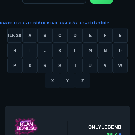
H
A
R
F
E
T
I
K
L
A
Y
I
P
D
I
Ğ
E
R
K
L
A
N
L
A
R
A
G
Ö
Z
A
T
A
B
I
L
I
R
S
I
N
I
Z
İLK 20
A
B
C
D
E
F
G
H
I
J
K
L
M
N
O
P
Q
R
S
T
U
V
W
X
Y
Z
ONLYLEGEND
ONLY