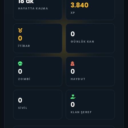
18 dk
3.840
HAYATTA KALMA
XP
0
0
GÜNLÜK KAN
İTIBAR
0
0
ZOMBI
HAYDUT
0
0
SIVIL
KLAN ŞEREF