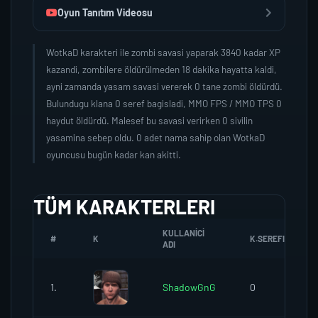
Oyun Tanıtım Videosu
WotkaD karakteri ile zombi savasi yaparak 3840 kadar XP
kazandi, zombilere öldürülmeden 18 dakika hayatta kaldi,
ayni zamanda yasam savasi vererek 0 tane zombi öldürdü.
Bulundugu klana 0 seref bagisladi, MMO FPS / MMO TPS 0
haydut öldürdü. Malesef bu savasi verirken 0 sivilin
yasamina sebep oldu. 0 adet nama sahip olan WotkaD
oyuncusu bugün kadar kan akitti.
TÜM KARAKTERLERI
KULLANICI
#
K
K.SEREFI
ADI
1.
ShadowGnG
0