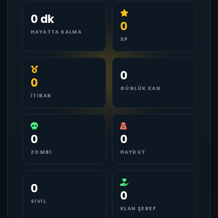
0 dk
0
HAYATTA KALMA
XP
0
0
GÜNLÜK KAN
İTIBAR
0
0
ZOMBI
HAYDUT
0
0
SIVIL
KLAN ŞEREF