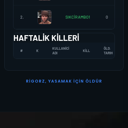
2.
SIKCİRAMBO1
0
HAFTALIK KILLERI
KULLANICI
ÖLD.
#
K
KILL
ADI
TARIH
R
I
G
O
R
Z
,
Y
A
S
A
M
A
K
İ
Ç
I
N
Ö
L
D
Ü
R