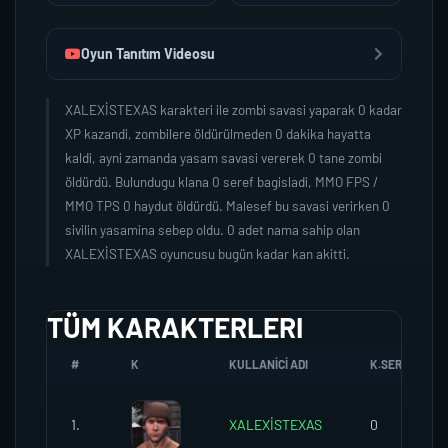
Oyun Tanıtım Videosu
XALEXİSTEXAS karakteri ile zombi savasi yaparak 0 kadar
XP kazandi, zombilere öldürülmeden 0 dakika hayatta
kaldi, ayni zamanda yasam savasi vererek 0 tane zombi
öldürdü. Bulundugu klana 0 seref bagisladi, MMO FPS /
MMO TPS 0 haydut öldürdü. Malesef bu savasi verirken 0
sivilin yasamina sebep oldu. 0 adet nama sahip olan
XALEXİSTEXAS oyuncusu bugün kadar kan akitti.
TÜM KARAKTERLERI
#
K
KULLANICI ADI
K.SEREFI
1.
XALEXİSTEXAS
0