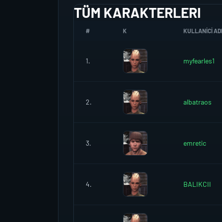
TÜM KARAKTERLERI
#
K
KULLANICI AD
1.
myfearles1
2.
albatraos
3.
emretic
4.
BALIKCII