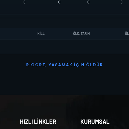
0
0
0
0
KILL
ÖLD. TARIH
ÖL
R
I
G
O
R
Z
,
Y
A
S
A
M
A
K
İ
Ç
I
N
Ö
L
D
Ü
R
HIZLI LİNKLER
KURUMSAL