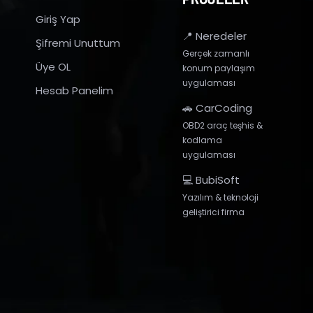
Giriş Yap
📍 Neredeler
Şifremi Unuttum
Gerçek zamanlı
Üye OL
konum paylaşım
uygulaması
Hesab Panelim
🚗 CarCoding
OBD2 araç teşhis &
kodlama
uygulaması
💻 BubiSoft
Yazılım & teknoloji
geliştirici firma