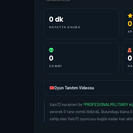
0 dk
0
HAYATTA KALMA
XP
0
0
ZOMBI
HA
Oyun Tanıtım Videosu
Xalo72 karakteri ile
®PROFESIONALMILITARIY kl
vererek 0 tane zombi öldürdü. Bulundugu klana 0
sahip olan Xalo72 oyuncusu bugün kadar kan akitt