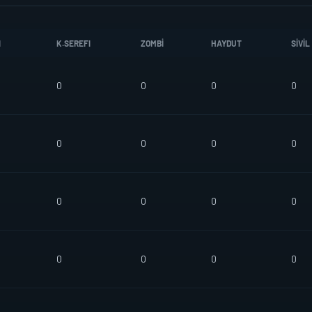
I
K.SEREFI
ZOMBI
HAYDUT
SIVIL
0
0
0
0
0
0
0
0
0
0
0
0
0
0
0
0