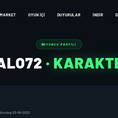
MARKET
OYUN İÇI
DUYURULAR
İNDIR
D
OYUNCU PROFILI
ALO72
· KARAKT
Kuruluş 03-06-2023