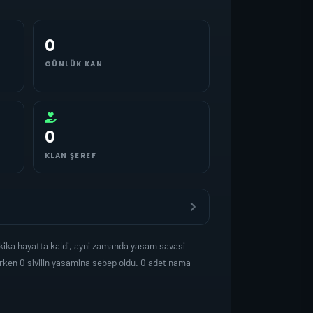
0
GÜNLÜK KAN
0
KLAN ŞEREF
kika hayatta kaldi, ayni zamanda yasam savasi
rken 0 sivilin yasamina sebep oldu. 0 adet nama