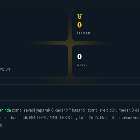
0
İTIBAR
0
SIVIL
YDUT
aninda
zombi savasi yaparak 0 kadar XP kazandi, zombilere öldürülmeden 0 da
 seref bagisladi, MMO FPS / MMO TPS 0 haydut öldürdü. Malesef bu savasi veri
i.