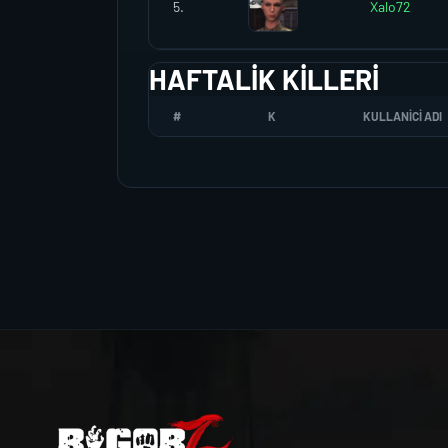
5.
Xalo72
HAFTALIK KILLERI
#
K
KULLANICI ADI