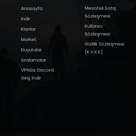
Mesafeli Satış
Anasayfa
Sözleşmesi
indir
Kullanıcı
Klanlar
Sözleşmesi
Market
Gizlilik Sözleşmesi
Duyurular
(K.V.K.K)
Sıralamalar
VPNSiz Discord
Giriş İndir