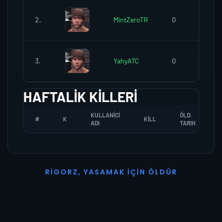
2.
MintZeroTR
0
3.
YahyATC
0
HAFTALIK KILLERI
KULLANICI
ÖLD.
#
K
KILL
ADI
TARIH
R
I
G
O
R
Z
,
Y
A
S
A
M
A
K
İ
Ç
I
N
Ö
L
D
Ü
R