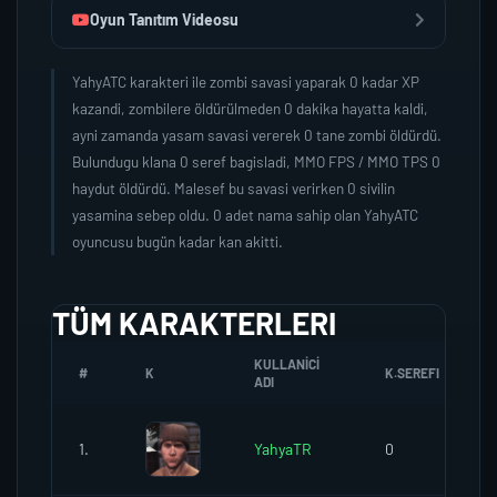
Oyun Tanıtım Videosu
YahyATC karakteri ile zombi savasi yaparak 0 kadar XP
kazandi, zombilere öldürülmeden 0 dakika hayatta kaldi,
ayni zamanda yasam savasi vererek 0 tane zombi öldürdü.
Bulundugu klana 0 seref bagisladi, MMO FPS / MMO TPS 0
haydut öldürdü. Malesef bu savasi verirken 0 sivilin
yasamina sebep oldu. 0 adet nama sahip olan YahyATC
oyuncusu bugün kadar kan akitti.
TÜM KARAKTERLERI
KULLANICI
#
K
K.SEREFI
ADI
1.
YahyaTR
0