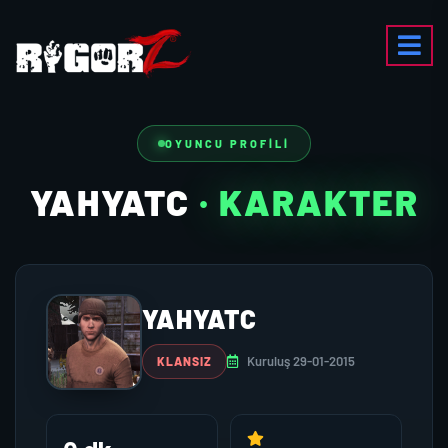
OYUNCU PROFILI
YAHYATC
· KARAKTER
YAHYATC
Kuruluş 29-01-2015
KLANSIZ