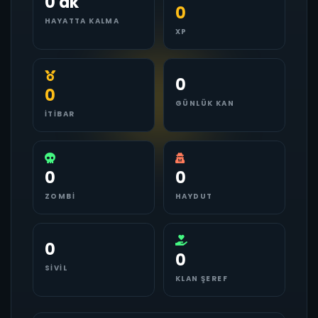
0 dk
0
HAYATTA KALMA
XP
0
0
GÜNLÜK KAN
İTIBAR
0
0
ZOMBI
HAYDUT
0
0
SIVIL
KLAN ŞEREF