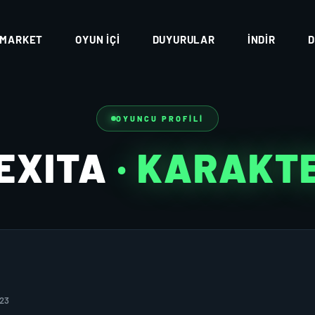
MARKET
OYUN İÇI
DUYURULAR
İNDIR
D
OYUNCU PROFILI
EXITA
· KARAKT
023