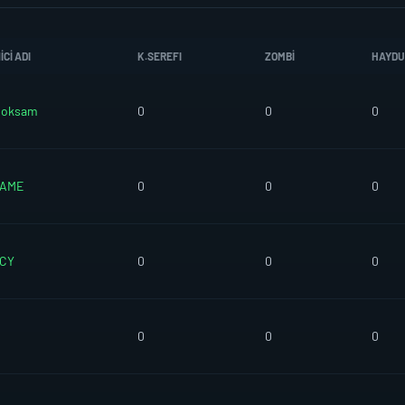
CI ADI
K.SEREFI
ZOMBI
HAYDU
isoksam
0
0
0
AME
0
0
0
CY
0
0
0
0
0
0