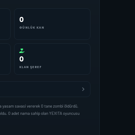
0
GÜNLÜK KAN
0
KLAN ŞEREF
da yasam savasi vererek 0 tane zombi öldürdü.
 oldu. 0 adet nama sahip olan YEXITA oyuncusu