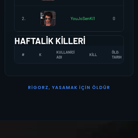
2.
YouJoSenKi1
0
HAFTALIK KILLERI
KULLANICI
ÖLD.
#
K
KILL
ADI
TARIH
R
I
G
O
R
Z
,
Y
A
S
A
M
A
K
İ
Ç
I
N
Ö
L
D
Ü
R