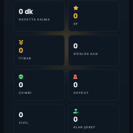
0 dk
0
HAYATTA KALMA
XP
0
0
GÜNLÜK KAN
İTIBAR
0
0
ZOMBI
HAYDUT
0
0
SIVIL
KLAN ŞEREF