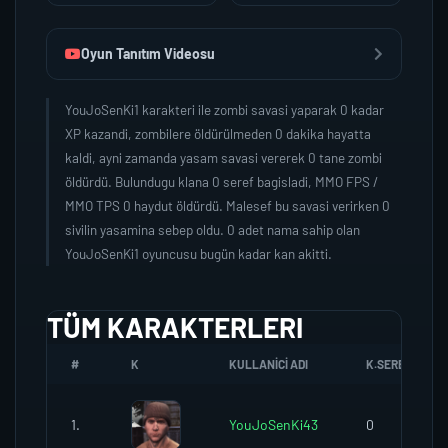
Oyun Tanıtım Videosu
YouJoSenKi1 karakteri ile zombi savasi yaparak 0 kadar
XP kazandi, zombilere öldürülmeden 0 dakika hayatta
kaldi, ayni zamanda yasam savasi vererek 0 tane zombi
öldürdü. Bulundugu klana 0 seref bagisladi, MMO FPS /
MMO TPS 0 haydut öldürdü. Malesef bu savasi verirken 0
sivilin yasamina sebep oldu. 0 adet nama sahip olan
YouJoSenKi1 oyuncusu bugün kadar kan akitti.
TÜM KARAKTERLERI
#
K
KULLANICI ADI
K.SEREFI
1.
YouJoSenKi43
0