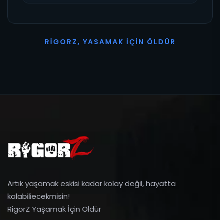
R
I
G
O
R
Z
,
Y
A
S
A
M
A
K
İ
Ç
I
N
Ö
L
D
Ü
R
Artık yaşamak eskisi kadar kolay değil, hayatta
kalabiliecekmisin!
RigorZ Yaşamak İçin Öldür