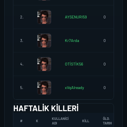
2.
AYSENURI59
0
3.
Kr7Arda
0
4.
OTİSTİK56
0
5.
xVqAlready
0
HAFTALIK KILLERI
KULLANICI
ÖLD.
#
K
KILL
ADI
TARIH