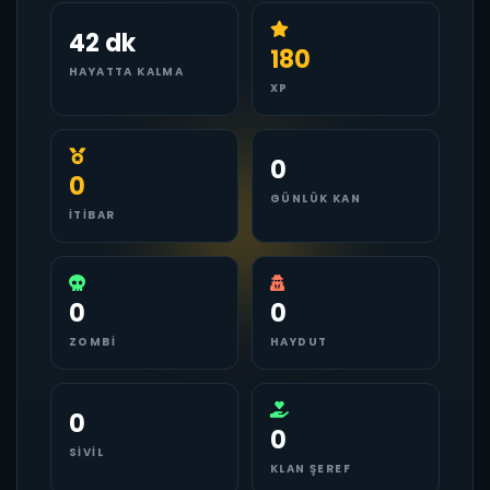
42 dk
180
HAYATTA KALMA
XP
0
0
GÜNLÜK KAN
İTIBAR
0
0
ZOMBI
HAYDUT
0
0
SIVIL
KLAN ŞEREF