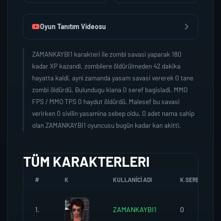
Oyun Tanıtım Videosu
ZAMANKAYBI1 karakteri ile zombi savasi yaparak 180
kadar XP kazandi, zombilere öldürülmeden 42 dakika
hayatta kaldi, ayni zamanda yasam savasi vererek 0 tane
zombi öldürdü. Bulundugu klana 0 seref bagisladi, MMO
FPS / MMO TPS 0 haydut öldürdü. Malesef bu savasi
verirken 0 sivilin yasamina sebep oldu. 0 adet nama sahip
olan ZAMANKAYBI1 oyuncusu bugün kadar kan akitti.
TÜM KARAKTERLERI
#
K
KULLANICI ADI
K.SEREFI
1.
ZAMANKAYBI1
0