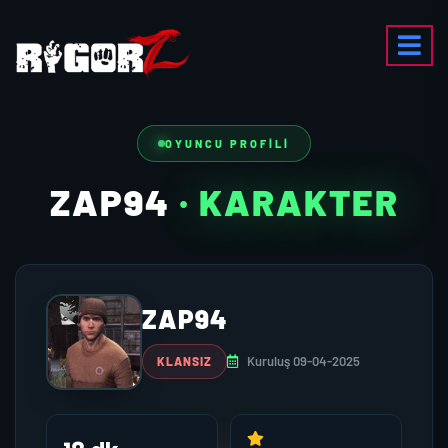
OYUNCU PROFILI
ZAP94
· KARAKTER
ZAP94
Kuruluş 09-04-2025
KLANSIZ