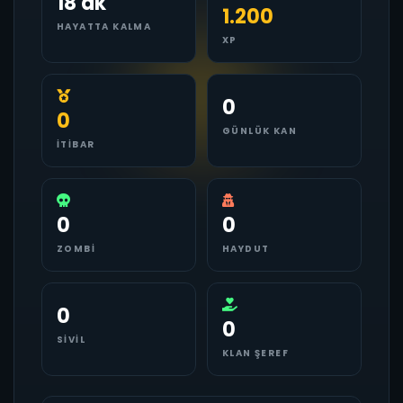
18 dk
1.200
HAYATTA KALMA
XP
0
0
GÜNLÜK KAN
İTIBAR
0
0
ZOMBI
HAYDUT
0
0
SIVIL
KLAN ŞEREF