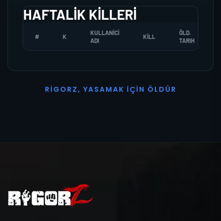
HAFTALIK KILLERI
KULLANICI
ÖLD.
#
K
KILL
ADI
TARIH
R
I
G
O
R
Z
,
Y
A
S
A
M
A
K
İ
Ç
I
N
Ö
L
D
Ü
R