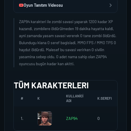
Oyun Tanıtım Videosu
ZAP94 karakteri ile zombi savasi yaparak 1200 kadar XP
kazandi, zombilere öldürülmeden 19 dakika hayatta kaldi,
ayni zamanda yasam savasi vererek 0 tane zombi öldürdü.
Bulundugu klana 0 seref bagisladi, MMO FPS / MMO TPS 0
haydut öldürdü. Malesef bu savasi verirken 0 sivilin
yasamina sebep oldu. 0 adet nama sahip olan ZAP94
oyuncusu bugün kadar kan akitti.
TÜM KARAKTERLERI
KULLANICI
#
K
K.SEREFI
ZO
ADI
1.
ZAP94
0
0