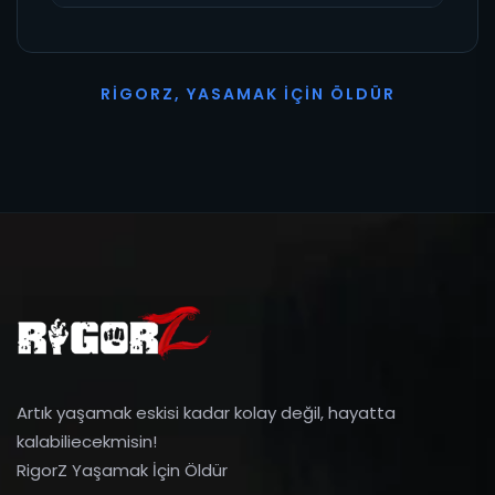
R
I
G
O
R
Z
,
Y
A
S
A
M
A
K
İ
Ç
I
N
Ö
L
D
Ü
R
Artık yaşamak eskisi kadar kolay değil, hayatta
kalabiliecekmisin!
RigorZ Yaşamak İçin Öldür