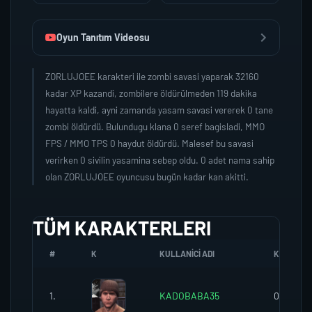
Oyun Tanıtım Videosu
ZORLUJOEE karakteri ile zombi savasi yaparak 32160
kadar XP kazandi, zombilere öldürülmeden 119 dakika
hayatta kaldi, ayni zamanda yasam savasi vererek 0 tane
zombi öldürdü. Bulundugu klana 0 seref bagisladi, MMO
FPS / MMO TPS 0 haydut öldürdü. Malesef bu savasi
verirken 0 sivilin yasamina sebep oldu. 0 adet nama sahip
olan ZORLUJOEE oyuncusu bugün kadar kan akitti.
TÜM KARAKTERLERI
#
K
KULLANICI ADI
K.SEREFI
1.
KADOBABA35
0