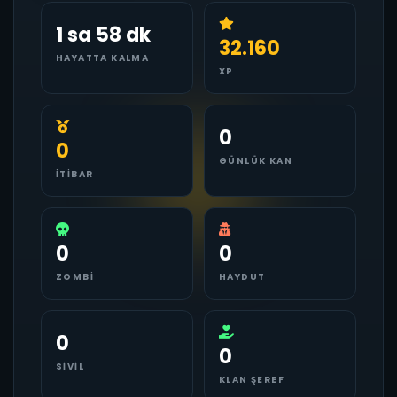
1 sa 58 dk
32.160
HAYATTA KALMA
XP
0
0
GÜNLÜK KAN
İTIBAR
0
0
ZOMBI
HAYDUT
0
0
SIVIL
KLAN ŞEREF