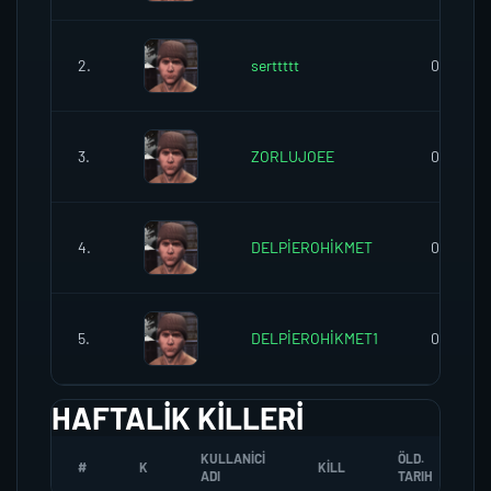
2.
serttttt
0
3.
ZORLUJOEE
0
4.
DELPİEROHİKMET
0
5.
DELPİEROHİKMET1
0
HAFTALIK KILLERI
KULLANICI
ÖLD.
#
K
KILL
ADI
TARIH