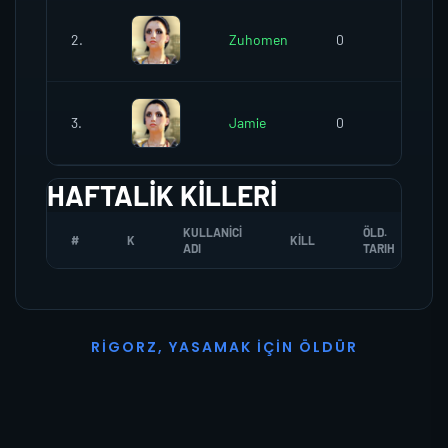
2.
Zuhomen
0
0
3.
Jamie
0
0
HAFTALIK KILLERI
KULLANICI
ÖLD.
#
K
KILL
ADI
TARIH
R
I
G
O
R
Z
,
Y
A
S
A
M
A
K
İ
Ç
I
N
Ö
L
D
Ü
R