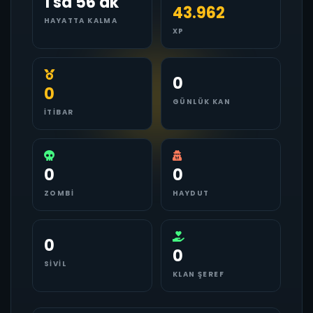
1 sa 56 dk
43.962
HAYATTA KALMA
XP
0
0
GÜNLÜK KAN
İTIBAR
0
0
ZOMBI
HAYDUT
0
0
SIVIL
KLAN ŞEREF