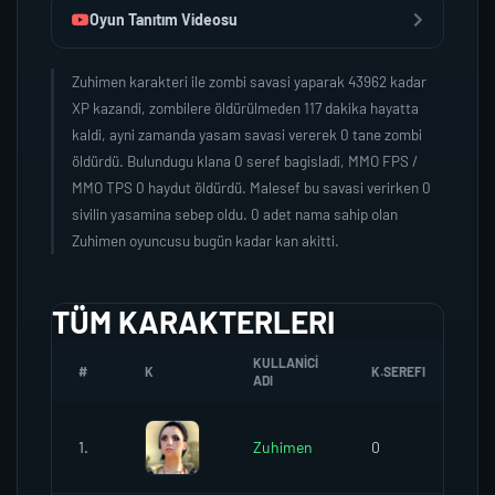
Oyun Tanıtım Videosu
Zuhimen karakteri ile zombi savasi yaparak 43962 kadar
XP kazandi, zombilere öldürülmeden 117 dakika hayatta
kaldi, ayni zamanda yasam savasi vererek 0 tane zombi
öldürdü. Bulundugu klana 0 seref bagisladi, MMO FPS /
MMO TPS 0 haydut öldürdü. Malesef bu savasi verirken 0
sivilin yasamina sebep oldu. 0 adet nama sahip olan
Zuhimen oyuncusu bugün kadar kan akitti.
TÜM KARAKTERLERI
KULLANICI
#
K
K.SEREFI
ZO
ADI
1.
Zuhimen
0
0