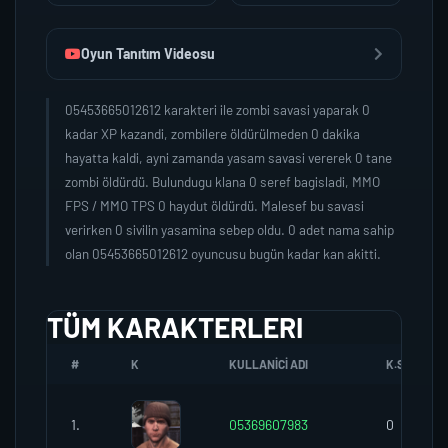
Oyun Tanıtım Videosu
05453665012612 karakteri ile zombi savasi yaparak 0
kadar XP kazandi, zombilere öldürülmeden 0 dakika
hayatta kaldi, ayni zamanda yasam savasi vererek 0 tane
zombi öldürdü. Bulundugu klana 0 seref bagisladi, MMO
FPS / MMO TPS 0 haydut öldürdü. Malesef bu savasi
verirken 0 sivilin yasamina sebep oldu. 0 adet nama sahip
olan 05453665012612 oyuncusu bugün kadar kan akitti.
TÜM KARAKTERLERI
#
K
KULLANICI ADI
K.SEREFI
1.
05369607983
0