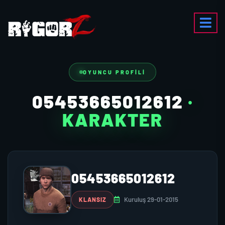
OYUNCU PROFILI
05453665012612
·
KARAKTER
05453665012612
Kuruluş 29-01-2015
KLANSIZ