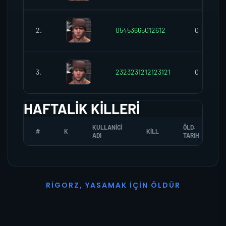
2.
05453665012612
0
3.
2323231212123121
0
HAFTALIK KILLERI
KULLANICI
ÖLD.
#
K
KILL
ADI
TARIH
R
I
G
O
R
Z
,
Y
A
S
A
M
A
K
İ
Ç
I
N
Ö
L
D
Ü
R