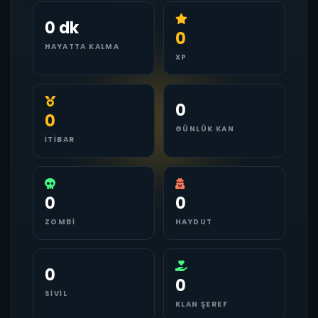
0 dk
0
HAYATTA KALMA
XP
0
0
GÜNLÜK KAN
İTIBAR
0
0
ZOMBI
HAYDUT
0
0
SIVIL
KLAN ŞEREF