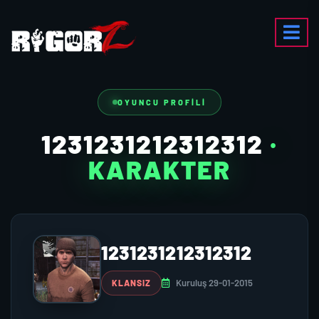
OYUNCU PROFILI
1231231212312312
·
KARAKTER
1231231212312312
Kuruluş 29-01-2015
KLANSIZ