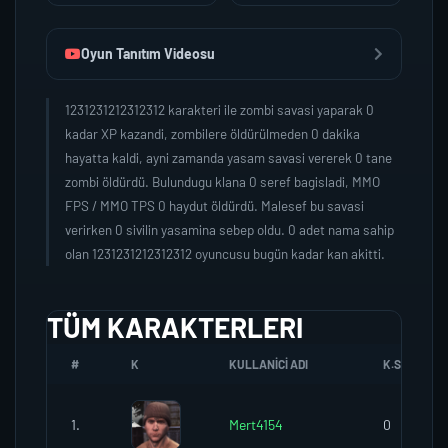
Oyun Tanıtım Videosu
1231231212312312 karakteri ile zombi savasi yaparak 0
kadar XP kazandi, zombilere öldürülmeden 0 dakika
hayatta kaldi, ayni zamanda yasam savasi vererek 0 tane
zombi öldürdü. Bulundugu klana 0 seref bagisladi, MMO
FPS / MMO TPS 0 haydut öldürdü. Malesef bu savasi
verirken 0 sivilin yasamina sebep oldu. 0 adet nama sahip
olan 1231231212312312 oyuncusu bugün kadar kan akitti.
TÜM KARAKTERLERI
#
K
KULLANICI ADI
K.SEREFI
1.
Mert4154
0