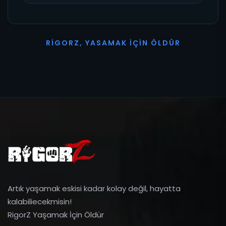
R
I
G
O
R
Z
,
Y
A
S
A
M
A
K
İ
Ç
I
N
Ö
L
D
Ü
R
Artık yaşamak eskisi kadar kolay değil, hayatta
kalabiliecekmisin!
RigorZ Yaşamak İçin Öldür