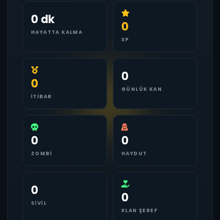
0 dk
0
HAYATTA KALMA
XP
0
0
GÜNLÜK KAN
İTIBAR
0
0
ZOMBI
HAYDUT
0
0
SIVIL
KLAN ŞEREF