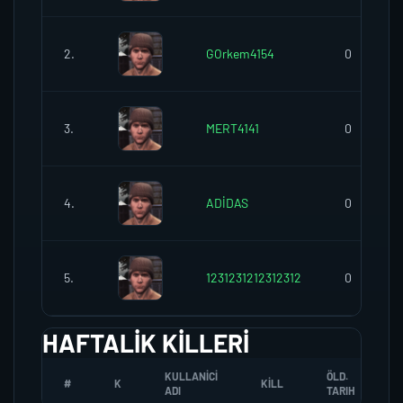
2.
GOrkem4154
0
3.
MERT4141
0
4.
ADİDAS
0
5.
1231231212312312
0
HAFTALIK KILLERI
KULLANICI
ÖLD.
#
K
KILL
ADI
TARIH